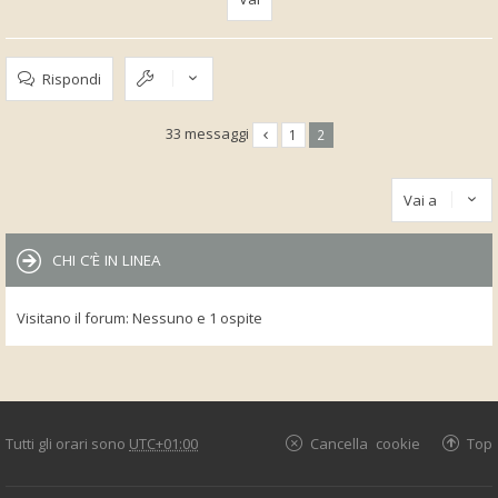
Rispondi
33 messaggi
1
2
Vai a
CHI C’È IN LINEA
Visitano il forum: Nessuno e 1 ospite
Tutti gli orari sono
UTC+01:00
Cancella cookie
Top