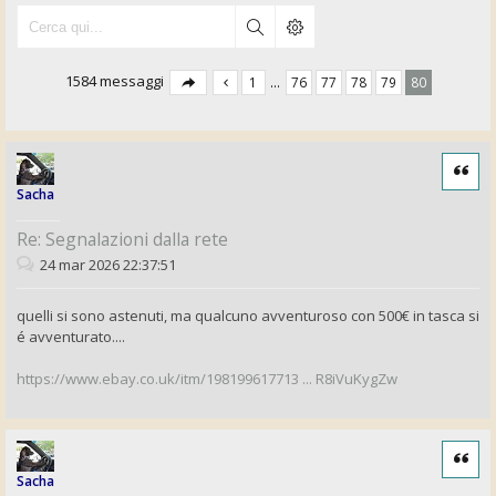
1584 messaggi
1
…
76
77
78
79
80
Cita
Sacha
Re: Segnalazioni dalla rete
24 mar 2026 22:37:51
quelli si sono astenuti, ma qualcuno avventuroso con 500€ in tasca si
é avventurato....
https://www.ebay.co.uk/itm/198199617713 ... R8iVuKygZw
Cita
Sacha