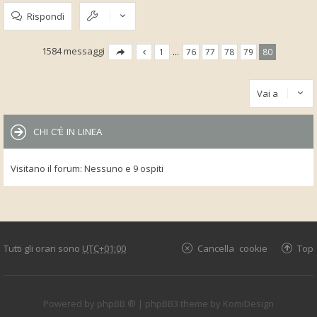
Rispondi
1584 messaggi
1
…
76
77
78
79
80
Vai a
CHI C’È IN LINEA
Visitano il forum: Nessuno e 9 ospiti
Tutti gli orari sono
UTC+01:00
Cancella cookie
Top
Powered by
phpBB ®
| phpBB3 theme by
KomiDesign