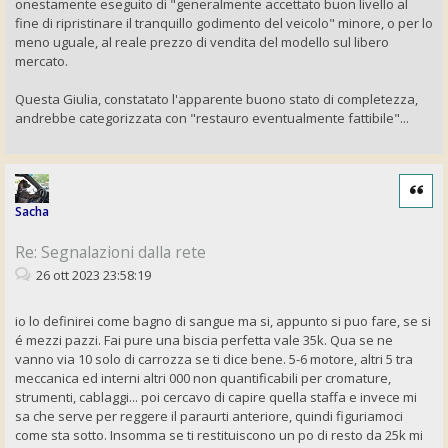
onestamente eseguito di "generalmente accettato buon livello al
fine di ripristinare il tranquillo godimento del veicolo" minore, o per lo
meno uguale, al reale prezzo di vendita del modello sul libero
mercato.
Questa Giulia, constatato l'apparente buono stato di completezza,
andrebbe categorizzata con "restauro eventualmente fattibile"...
Cita
Sacha
Re: Segnalazioni dalla rete
26 ott 2023 23:58:19
io lo definirei come bagno di sangue ma si, appunto si puo fare, se si
é mezzi pazzi. Fai pure una biscia perfetta vale 35k. Qua se ne
vanno via 10 solo di carrozza se ti dice bene. 5-6 motore, altri 5 tra
meccanica ed interni altri 000 non quantificabili per cromature,
strumenti, cablaggi... poi cercavo di capire quella staffa e invece mi
sa che serve per reggere il paraurti anteriore, quindi figuriamoci
come sta sotto. Insomma se ti restituiscono un po di resto da 25k mi