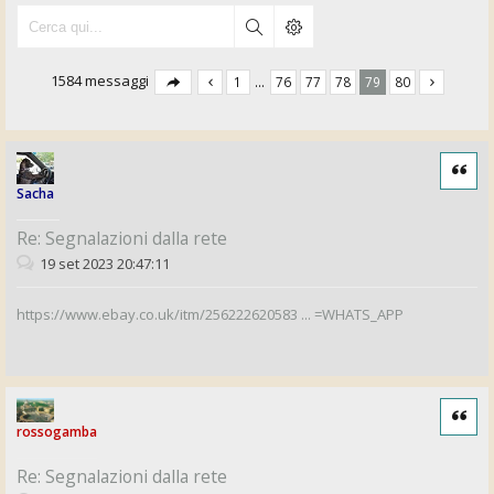
1584 messaggi
1
…
76
77
78
79
80
Cita
Sacha
Re: Segnalazioni dalla rete
19 set 2023 20:47:11
https://www.ebay.co.uk/itm/256222620583 ... =WHATS_APP
Cita
rossogamba
Re: Segnalazioni dalla rete