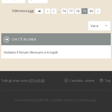
1584 messaggi
1
…
76
77
78
79
80
Vai a
CHI C’È IN LINEA
Visitano il forum: Nessuno e 6 ospiti
Tutti gli orari sono
UTC+01:00
Cancella cookie
Top
Powered by
phpBB ®
| phpBB3 theme by
KomiDesign