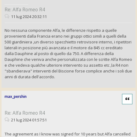
Re: Alfa Romeo R4
11 lug 2024 20:32:11
No nessuna componente Alfa, le differenze rispetto a quelle
provenienti dalla Francia erano nei gruppi ottici simili a quelli della
500 giardiniera ,un diverso specchietto retrovisore interno, i ripetitori
laterali in posizione più avanzata e il motore da 845 cc ereditato
dalla Dauphine al posto di quello da 750. A differenza della
Dauphine che veniva anche personalizzata con le scritte Alfa Romeo
e che vedeva qualche ulteriore intervento su assetto etc ,la R4 non
"sbandierava" interventi del Biscione forse complice anche i soli due
anni di durata dell'accordo.
max_pershin
Cita
Re: Alfa Romeo R4
21 lug 2024 01:57:51
The agreement as I know was signed for 10 years but Alfa cancelled