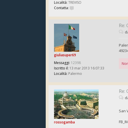
Località:
TREVISO
Contatta:
Re: 
d
Pale
4923
giuliasuper69
Messaggi:
12398
Non
Iscritto il:
13 mar 2013 16:07:33
Località:
Palermo
Re: 
d
San V
FB_I
rossogamba