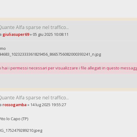
Quante Alfa sparse nel traffico...
a
giuliasuper69
»
05 giu 2025 10:08:11
rmo
44683_10232333361829456_8665756082000393241_n.jpg
 hai i permessi necessari per visualizzare i file allegati in questo messagg
Quante Alfa sparse nel traffico...
a
rossogamba
»
14 lug 2025 19:55:27
ito lo Capo (TP)
MG_1752479289210.jpeg