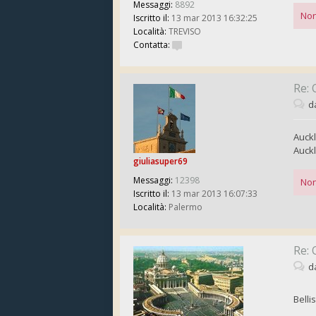
Messaggi:
8892
Non
Iscritto il:
13 mar 2013 16:32:25
Località:
TREVISO
Contatta:
Re: 
d
Auck
Auck
giuliasuper69
Messaggi:
12398
Non
Iscritto il:
13 mar 2013 16:07:33
Località:
Palermo
Re: 
d
Belli