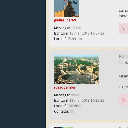
Laina
laina
giuliasuper69
Messaggi:
12398
Non
Iscritto il:
13 mar 2013 16:07:33
Località:
Palermo
Re: 
d
Mila
FB_I
rossogamba
Messaggi:
8892
Non
Iscritto il:
13 mar 2013 16:32:25
Località:
TREVISO
Contatta: