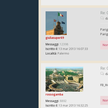
Re: 
d
Parig
Parig
giuliasuper69
Messaggi:
12398
Non
Iscritto il:
13 mar 2013 16:07:33
Località:
Palermo
Re: 
d
FB_I
rossogamba
Non
Messaggi:
8892
Iscritto il:
13 mar 2013 16:32:25