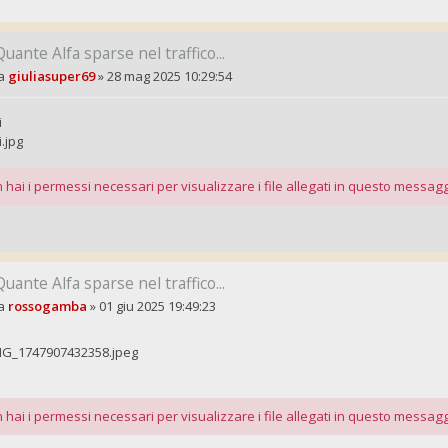
Quante Alfa sparse nel traffico...
a
giuliasuper69
»
28 mag 2025 10:29:54
i
i.jpg
 hai i permessi necessari per visualizzare i file allegati in questo messagg
Quante Alfa sparse nel traffico...
a
rossogamba
»
01 giu 2025 19:49:23
MG_1747907432358.jpeg
 hai i permessi necessari per visualizzare i file allegati in questo messagg