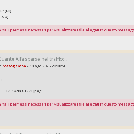
te (Mi)
te.jpg
 hai i permessi necessari per visualizzare i file allegati in questo messagg
Quante Alfa sparse nel traffico...
a
rossogamba
»
18 ago 2025 20:00:50
no
MG_1751820681771.jpeg
 hai i permessi necessari per visualizzare i file allegati in questo messagg