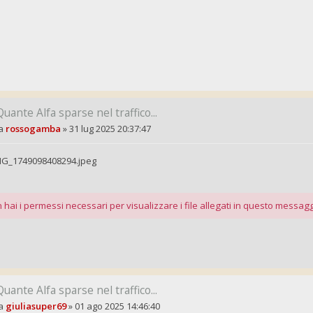
Quante Alfa sparse nel traffico...
a
rossogamba
»
31 lug 2025 20:37:47
MG_1749098408294.jpeg
 hai i permessi necessari per visualizzare i file allegati in questo messagg
Quante Alfa sparse nel traffico...
a
giuliasuper69
»
01 ago 2025 14:46:40