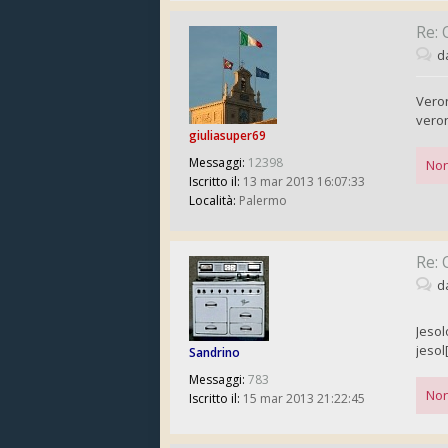
Re: 
d
Vero
vero
giuliasuper69
Messaggi:
12398
Non
Iscritto il:
13 mar 2013 16:07:33
Località:
Palermo
Re: 
d
Jesol
jesol
Sandrino
Messaggi:
783
Non
Iscritto il:
15 mar 2013 21:22:45