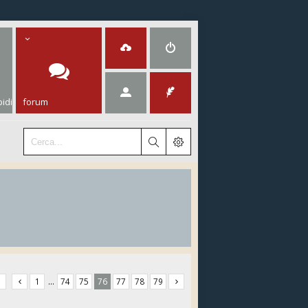
idi
forum
1
…
74
75
76
77
78
79