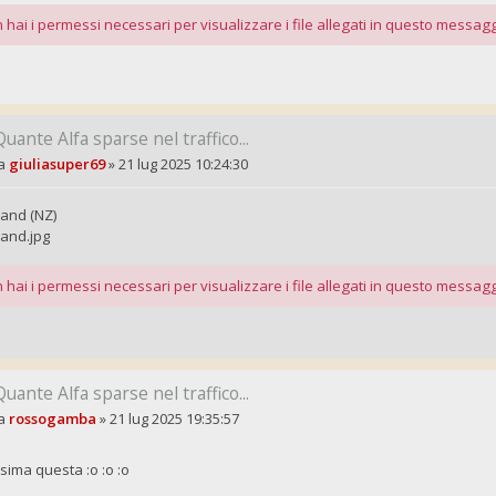
 hai i permessi necessari per visualizzare i file allegati in questo messagg
Quante Alfa sparse nel traffico...
a
giuliasuper69
»
21 lug 2025 10:24:30
land (NZ)
land.jpg
 hai i permessi necessari per visualizzare i file allegati in questo messagg
Quante Alfa sparse nel traffico...
a
rossogamba
»
21 lug 2025 19:35:57
ssima questa :o :o :o