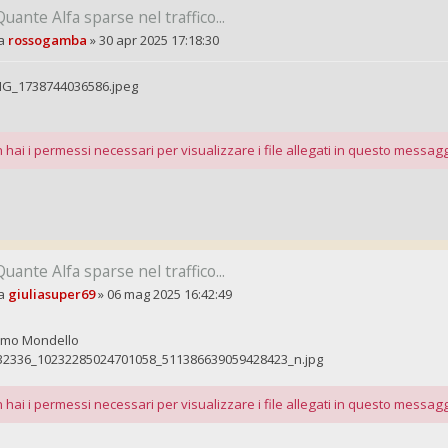
Quante Alfa sparse nel traffico...
a
rossogamba
»
30 apr 2025 17:18:30
MG_1738744036586.jpeg
 hai i permessi necessari per visualizzare i file allegati in questo messagg
Quante Alfa sparse nel traffico...
a
giuliasuper69
»
06 mag 2025 16:42:49
rmo Mondello
32336_10232285024701058_511386639059428423_n.jpg
 hai i permessi necessari per visualizzare i file allegati in questo messagg