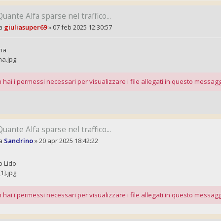
Quante Alfa sparse nel traffico...
a
giuliasuper69
»
07 feb 2025 12:30:57
na
na.jpg
 hai i permessi necessari per visualizzare i file allegati in questo messagg
Quante Alfa sparse nel traffico...
a
Sandrino
»
20 apr 2025 18:42:22
o Lido
[1].jpg
 hai i permessi necessari per visualizzare i file allegati in questo messagg