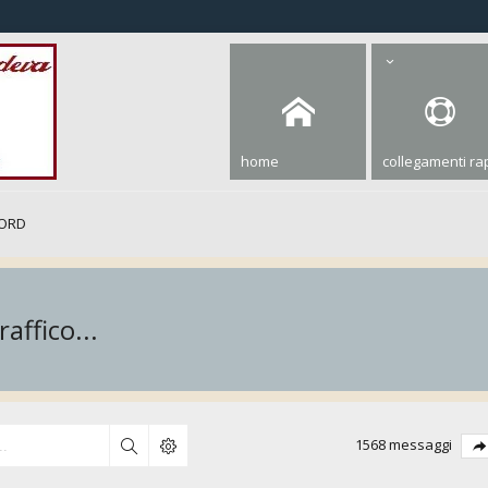
home
collegamenti rap
ORD
affico...
1568 messaggi