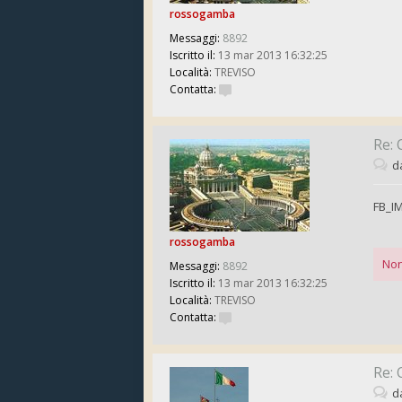
rossogamba
Messaggi:
8892
Iscritto il:
13 mar 2013 16:32:25
Località:
TREVISO
Contatta:
Re: 
d
FB_I
rossogamba
Non
Messaggi:
8892
Iscritto il:
13 mar 2013 16:32:25
Località:
TREVISO
Contatta:
Re: 
d