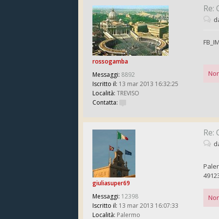
Re: 
d
FB_I
rossogamba
Non
Messaggi:
8892
Iscritto il:
13 mar 2013 16:32:25
Località:
TREVISO
Contatta:
Re: 
d
Pale
4912
giuliasuper69
Messaggi:
12398
Non
Iscritto il:
13 mar 2013 16:07:33
Località:
Palermo