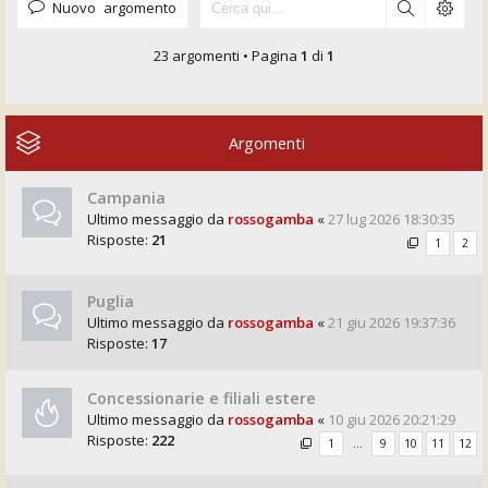
Nuovo argomento
23 argomenti • Pagina
1
di
1
Argomenti
Campania
Ultimo messaggio da
rossogamba
«
27 lug 2026 18:30:35
Risposte:
21
1
2
Puglia
Ultimo messaggio da
rossogamba
«
21 giu 2026 19:37:36
Risposte:
17
Concessionarie e filiali estere
Ultimo messaggio da
rossogamba
«
10 giu 2026 20:21:29
Risposte:
222
1
…
9
10
11
12