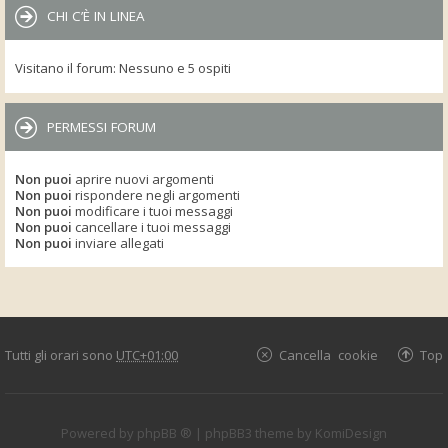
CHI C’È IN LINEA
Visitano il forum: Nessuno e 5 ospiti
PERMESSI FORUM
Non puoi
aprire nuovi argomenti
Non puoi
rispondere negli argomenti
Non puoi
modificare i tuoi messaggi
Non puoi
cancellare i tuoi messaggi
Non puoi
inviare allegati
Tutti gli orari sono
UTC+01:00
Cancella cookie
Top
Powered by
phpBB ®
| phpBB3 theme by
KomiDesign