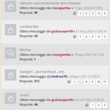
Adesivi concessionarie Alfa Romeo
Ultimo messaggio da
rossogamba
«
10 giu 2026 20:19:05
Risposte:
95
1
2
3
4
5
Lombardia
Ultimo messaggio da
giuliasuper69
«
21 mag 2026 11:58:14
Risposte:
92
1
2
3
4
5
Molise
Ultimo messaggio da
rossogamba
«
18 ago 2025 18:15:24
Risposte:
1
Gadget...portachiavi...etc
Ultimo messaggio da
Andrea78
«
28 gen 2025 15:28:47
Risposte:
213
1
…
8
9
10
11
Lazio
Ultimo messaggio da
giuliasuper69
«
20 ott 2024 14:06:36
Risposte:
46
1
2
3