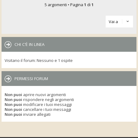
5 argomenti • Pagina
1
di
1
Vai a
CHI C’È IN LINEA
Visitano il forum: Nessuno e 1 ospite
PERMESSI FORUM
Non puoi
aprire nuovi argomenti
Non puoi
rispondere negli argomenti
Non puoi
modificare i tuoi messaggi
Non puoi
cancellare i tuoi messaggi
Non puoi
inviare allegati