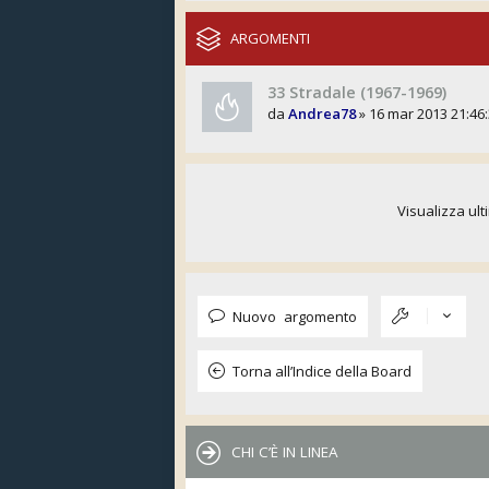
ARGOMENTI
33 Stradale (1967-1969)
da
Andrea78
» 16 mar 2013 21:46
Visualizza ult
Nuovo argomento
Torna all’Indice della Board
CHI C’È IN LINEA