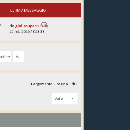
ULTIMO MESSAGGIO
6
da
giuliasuper69
25 feb 2026 18:53:38
1 argomento • Pagina
1
di
1
Vai a