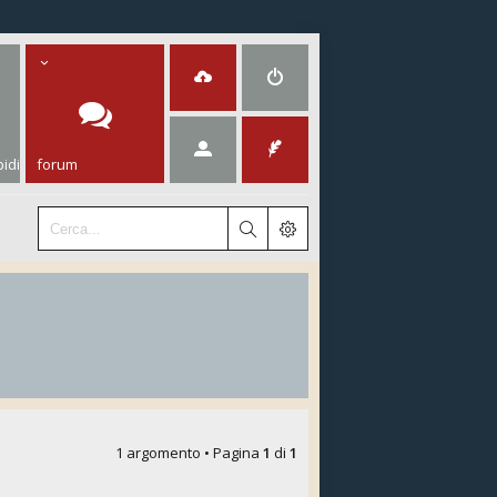
idi
forum
1 argomento • Pagina
1
di
1