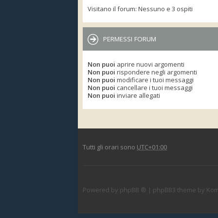
Visitano il forum: Nessuno e 3 ospiti
PERMESSI FORUM
Non puoi
aprire nuovi argomenti
Non puoi
rispondere negli argomenti
Non puoi
modificare i tuoi messaggi
Non puoi
cancellare i tuoi messaggi
Non puoi
inviare allegati
Tutti gli orari sono
UTC+01:00
Powered by
phpBB ®
| phpBB3 theme by
Kom