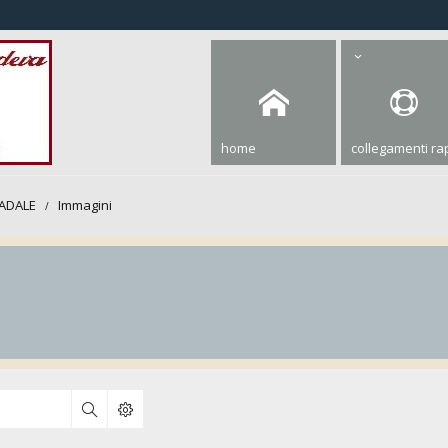
home
collegamenti rap
ADALE
Immagini