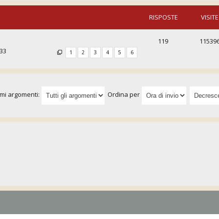
RISPOSTE
VISITE
119
11539
:33
1
2
3
4
5
6
imi argomenti:
Ordina per