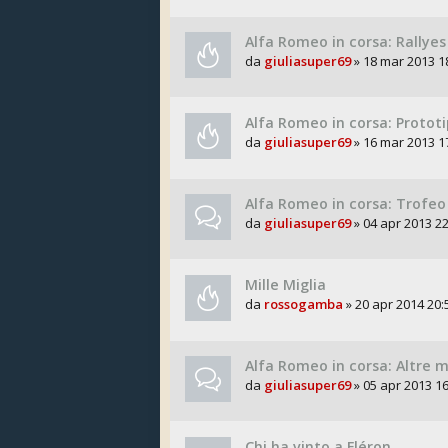
Alfa Romeo in corsa: Rallyes
da
giuliasuper69
» 18 mar 2013 1
Alfa Romeo in corsa: Prototip
da
giuliasuper69
» 16 mar 2013 1
Alfa Romeo in corsa: Trofeo 
da
giuliasuper69
» 04 apr 2013 22
Mille Miglia
da
rossogamba
» 20 apr 2014 20:
Alfa Romeo in corsa: Altre
da
giuliasuper69
» 05 apr 2013 16
Chi ha vinto a Fléron