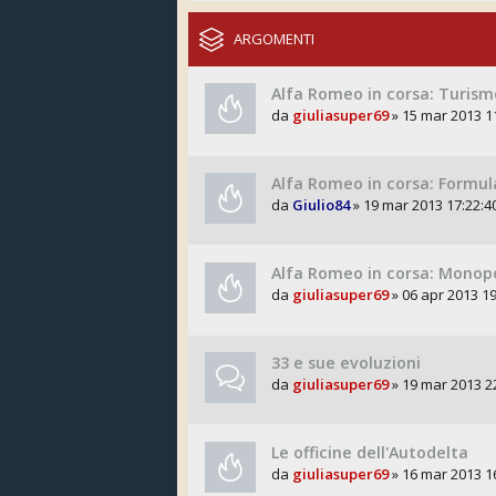
ARGOMENTI
Alfa Romeo in corsa: Turis
da
giuliasuper69
» 15 mar 2013 1
Alfa Romeo in corsa: Formul
da
Giulio84
» 19 mar 2013 17:22:4
Alfa Romeo in corsa: Monop
da
giuliasuper69
» 06 apr 2013 19
33 e sue evoluzioni
da
giuliasuper69
» 19 mar 2013 2
Le officine dell'Autodelta
da
giuliasuper69
» 16 mar 2013 1