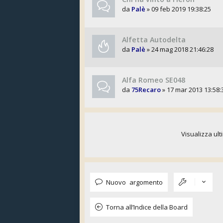
da
Palè
» 09 feb 2019 19:38:25
Alfetta Autodelta
da
Palè
» 24 mag 2018 21:46:28
Alfa Romeo SE048
da
75Recaro
» 17 mar 2013 13:58:
Visualizza ult
Nuovo argomento
Torna all’Indice della Board