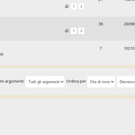
1
2
38
26398
1
2
7
10210
39
imi argomenti:
Ordina per