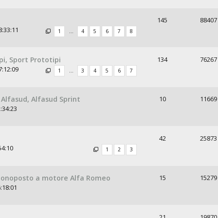
145
88407
8:33:11
1
…
4
5
6
7
8
i, Sport Prototipi
134
76267
7:12:09
1
…
3
4
5
6
7
Alfasud, Alfasud Sprint
10
11669
:34:23
42
25873
54:10
1
2
3
 monoposto a motore Alfa Romeo
15
15279
:18:01
21
19870