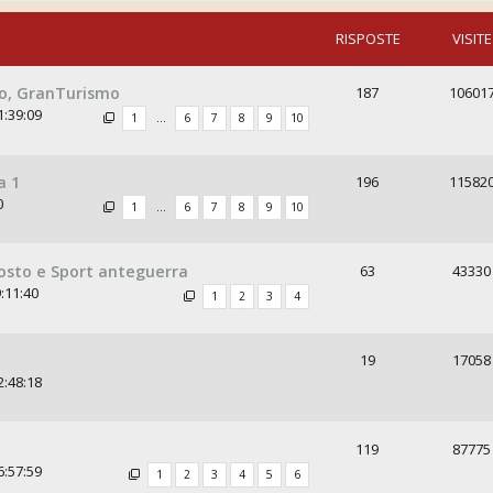
RISPOSTE
VISITE
mo, GranTurismo
187
10601
1:39:09
1
…
6
7
8
9
10
a 1
196
11582
0
1
…
6
7
8
9
10
osto e Sport anteguerra
63
43330
:11:40
1
2
3
4
19
17058
2:48:18
119
87775
6:57:59
1
2
3
4
5
6