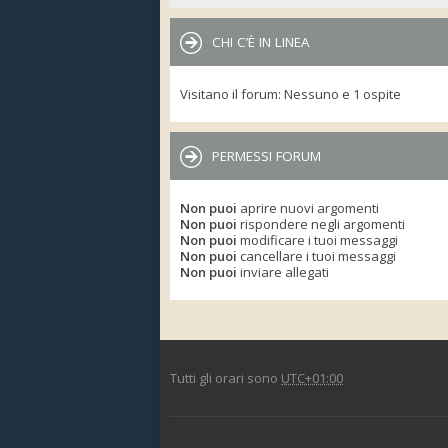
CHI C’È IN LINEA
Visitano il forum: Nessuno e 1 ospite
PERMESSI FORUM
Non puoi
aprire nuovi argomenti
Non puoi
rispondere negli argomenti
Non puoi
modificare i tuoi messaggi
Non puoi
cancellare i tuoi messaggi
Non puoi
inviare allegati
Tutti gli orari sono
UTC+01:00