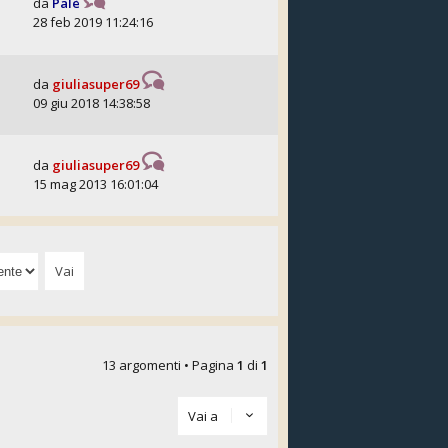
da
Palè
28 feb 2019 11:24:16
da
giuliasuper69
09 giu 2018 14:38:58
da
giuliasuper69
15 mag 2013 16:01:04
13 argomenti • Pagina
1
di
1
Vai a