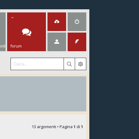
idi
forum
13 argomenti • Pagina
1
di
1