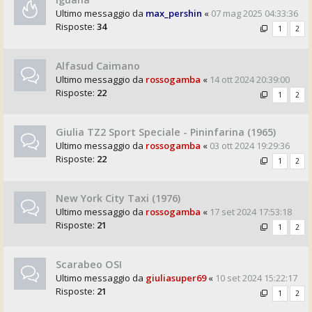
Ultimo messaggio da
max_pershin
«
07 mag 2025 04:33:36
Risposte:
34
1
2
Alfasud Caimano
Ultimo messaggio da
rossogamba
«
14 ott 2024 20:39:00
Risposte:
22
1
2
Giulia TZ2 Sport Speciale - Pininfarina (1965)
Ultimo messaggio da
rossogamba
«
03 ott 2024 19:29:36
Risposte:
22
1
2
New York City Taxi (1976)
Ultimo messaggio da
rossogamba
«
17 set 2024 17:53:18
Risposte:
21
1
2
Scarabeo OSI
Ultimo messaggio da
giuliasuper69
«
10 set 2024 15:22:17
Risposte:
21
1
2