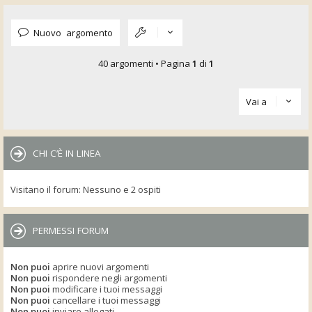
Nuovo argomento
40 argomenti • Pagina
1
di
1
Vai a
CHI C’È IN LINEA
Visitano il forum: Nessuno e 2 ospiti
PERMESSI FORUM
Non puoi
aprire nuovi argomenti
Non puoi
rispondere negli argomenti
Non puoi
modificare i tuoi messaggi
Non puoi
cancellare i tuoi messaggi
Non puoi
inviare allegati