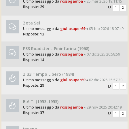
Ultimo messaggio da
rossogamba
«
25 mar 2026 19:11:15
Risposte:
29
1
2
Zeta Sei
Ultimo messaggio da
giuliasuper69
«
05 feb 2026 18:07:49
Risposte:
12
P33 Roadster - Pininfarina (1968)
Ultimo messaggio da
rossogamba
«
07 dic 2025 20:58:59
Risposte:
14
Z 33 Tempo Libero (1984)
Ultimo messaggio da
giuliasuper69
«
02 dic 2025 15:57:30
Risposte:
29
1
2
B.A.T. (1953-1955)
Ultimo messaggio da
rossogamba
«
29 nov 2025 20:42:19
Risposte:
37
1
2
Iguana