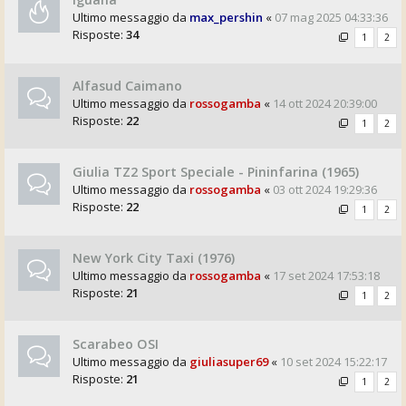
Ultimo messaggio da
max_pershin
«
07 mag 2025 04:33:36
Risposte:
34
1
2
Alfasud Caimano
Ultimo messaggio da
rossogamba
«
14 ott 2024 20:39:00
Risposte:
22
1
2
Giulia TZ2 Sport Speciale - Pininfarina (1965)
Ultimo messaggio da
rossogamba
«
03 ott 2024 19:29:36
Risposte:
22
1
2
New York City Taxi (1976)
Ultimo messaggio da
rossogamba
«
17 set 2024 17:53:18
Risposte:
21
1
2
Scarabeo OSI
Ultimo messaggio da
giuliasuper69
«
10 set 2024 15:22:17
Risposte:
21
1
2