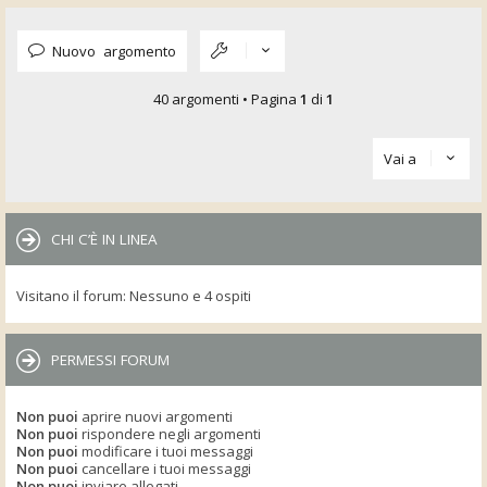
Nuovo argomento
40 argomenti • Pagina
1
di
1
Vai a
CHI C’È IN LINEA
Visitano il forum: Nessuno e 4 ospiti
PERMESSI FORUM
Non puoi
aprire nuovi argomenti
Non puoi
rispondere negli argomenti
Non puoi
modificare i tuoi messaggi
Non puoi
cancellare i tuoi messaggi
Non puoi
inviare allegati