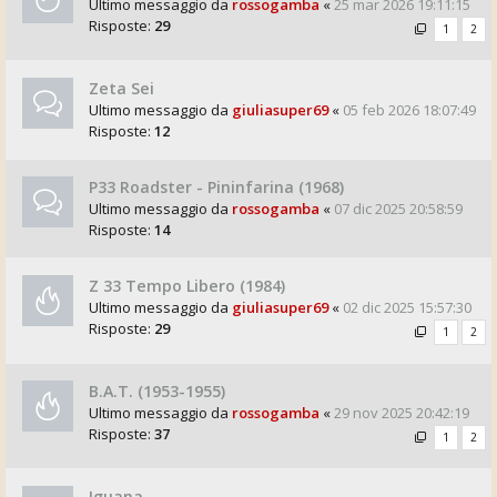
Ultimo messaggio da
rossogamba
«
25 mar 2026 19:11:15
Risposte:
29
1
2
Zeta Sei
Ultimo messaggio da
giuliasuper69
«
05 feb 2026 18:07:49
Risposte:
12
P33 Roadster - Pininfarina (1968)
Ultimo messaggio da
rossogamba
«
07 dic 2025 20:58:59
Risposte:
14
Z 33 Tempo Libero (1984)
Ultimo messaggio da
giuliasuper69
«
02 dic 2025 15:57:30
Risposte:
29
1
2
B.A.T. (1953-1955)
Ultimo messaggio da
rossogamba
«
29 nov 2025 20:42:19
Risposte:
37
1
2
Iguana