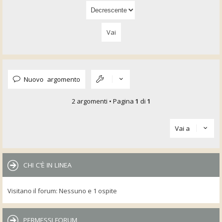
Nuovo argomento
2 argomenti • Pagina
1
di
1
Vai a
CHI C’È IN LINEA
Visitano il forum: Nessuno e 1 ospite
PERMESSI FORUM