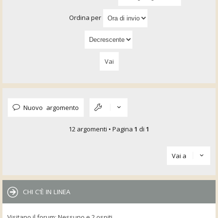
Ordina per
Nuovo argomento
12 argomenti • Pagina
1
di
1
Vai a
CHI C’È IN LINEA
Visitano il forum: Nessuno e 2 ospiti