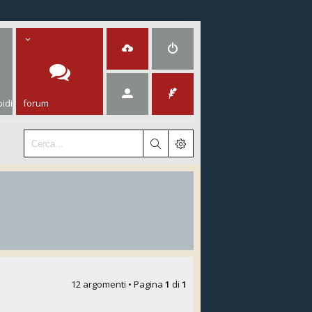
idi
forum
12 argomenti • Pagina
1
di
1