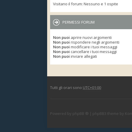
Visitano il forum: Nessuno e 1 ospite
PERMESSI FORUM
Non puoi
aprire nuovi argomenti
Non puoi
rispondere negli argomenti
Non puoi
modificare i tuoi messaggi
Non puoi
cancellare i tuoi messaggi
Non puoi
inviare allegati
Tutti gli orari sono
UTC+01:00
Powered by
phpBB ®
| phpBB3 theme by
Kom