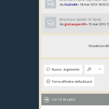
da
Giulio84
» 18 mar 2013 18:35:5
Brochure Spider IV Serie
da
giuliasuper69
» 15 mar 2013 1
Visualizza ult
Nuovo argomento
Torna all’Indice della Board
CHI C’È IN LINEA