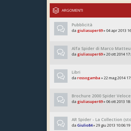
ARGOMENTI
Pubblicità
da
giuliasuper69
» 04 apr 2013 16
Alfa Spider di Marco Matteu
da
giuliasuper69
» 20 ott 2014 17
Libri
da
rossogamba
» 22 mag 2014 17
Brochure 2000 Spider Veloce
da
giuliasuper69
» 06 ott 2013 18
AR Spider - La Collection (st
da
Giulio84
» 29 giu 2013 10:06:19