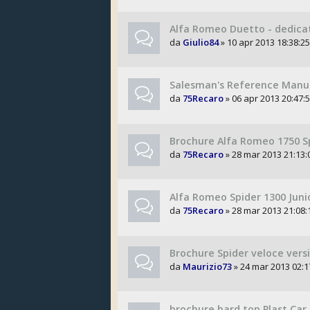
Alfa Romeo Duetto - dedicat
da
Giulio84
» 10 apr 2013 18:38:25
Salesman's Reference Manua
da
75Recaro
» 06 apr 2013 20:47:
Brochure Alfa Romeo 1750 S
da
75Recaro
» 28 mar 2013 21:13:
Alfa Romeo Spider 1300 Juni
da
75Recaro
» 28 mar 2013 21:08:
Brochure Spider veloce vers
da
Maurizio73
» 24 mar 2013 02:1
brochure hard top Plast Car