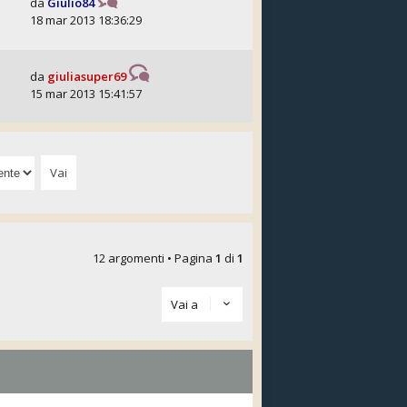
da
Giulio84
18 mar 2013 18:36:29
da
giuliasuper69
15 mar 2013 15:41:57
12 argomenti • Pagina
1
di
1
Vai a