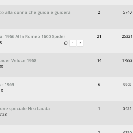
o alla donna che guida e guiderà
2
5740
l 1966 Alfa Romeo 1600 Spider
21
25321
50
1
2
pider Veloce 1968
14
17883
00
or 1969
6
9905
10
ione speciale Niki Lauda
1
5421
7:28
2
6250