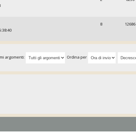
3
8
12686
5:38:40
imi argomenti:
Ordina per