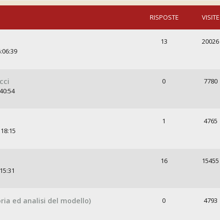
RISPOSTE
VISITE
13
20026
:06:39
cci
0
7780
:40:54
1
4765
:18:15
16
15455
:15:31
oria ed analisi del modello)
0
4793