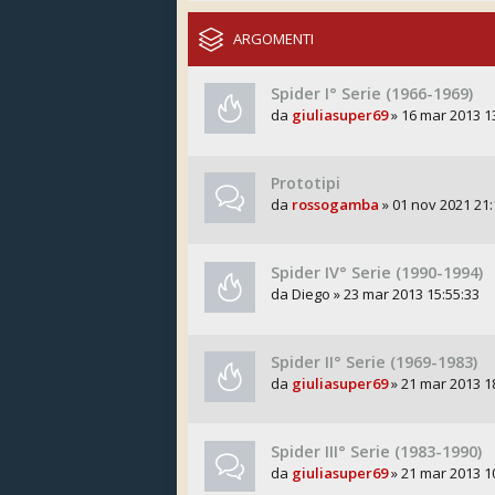
ARGOMENTI
Spider I° Serie (1966-1969)
da
giuliasuper69
» 16 mar 2013 1
Prototipi
da
rossogamba
» 01 nov 2021 21:
Spider IV° Serie (1990-1994)
da
Diego
» 23 mar 2013 15:55:33
Spider II° Serie (1969-1983)
da
giuliasuper69
» 21 mar 2013 1
Spider III° Serie (1983-1990)
da
giuliasuper69
» 21 mar 2013 1