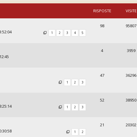
RISPOSTE
VISITE
98
95807
3:52:04
1
2
3
4
5
4
3959
12:45
47
36296
1
2
3
52
38950
8:25:14
1
2
3
21
20302
0:30:58
1
2