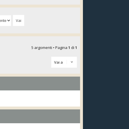
5 argomenti • Pagina
1
di
1
Vai a