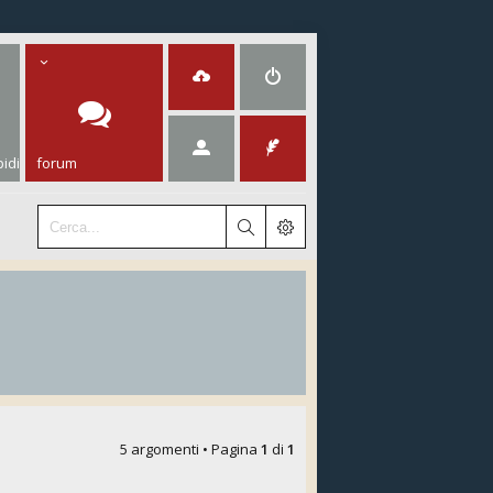
idi
forum
5 argomenti • Pagina
1
di
1