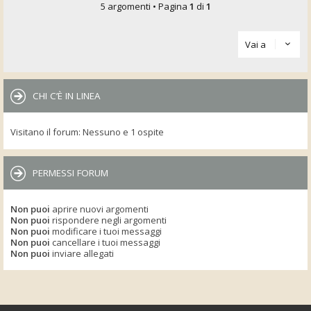
5 argomenti • Pagina
1
di
1
Vai a
CHI C’È IN LINEA
Visitano il forum: Nessuno e 1 ospite
PERMESSI FORUM
Non puoi
aprire nuovi argomenti
Non puoi
rispondere negli argomenti
Non puoi
modificare i tuoi messaggi
Non puoi
cancellare i tuoi messaggi
Non puoi
inviare allegati