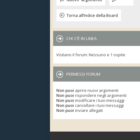
Torna all’Indice della Board
CHI C’È IN LINEA
Visitano il forum: Nessuno e 1 ospite
PERMESSI FORUM
Non puoi
aprire nuovi argomenti
Non puoi
rispondere negli argomenti
Non puoi
modificare i tuoi messaggi
Non puoi
cancellare i tuoi messaggi
Non puoi
inviare allegati