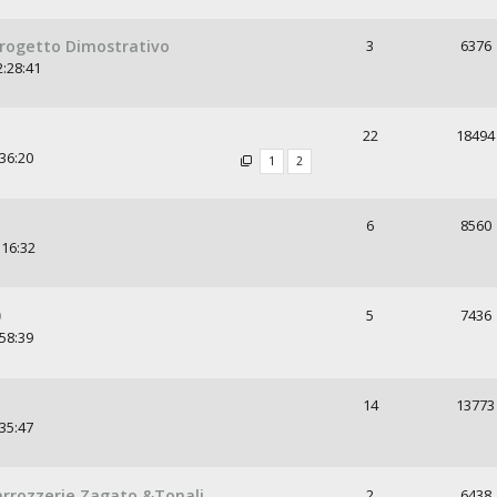
rogetto Dimostrativo
3
6376
2:28:41
22
18494
:36:20
1
2
6
8560
:16:32
D
5
7436
:58:39
14
13773
:35:47
arrozzerie Zagato &Tonali
2
6438