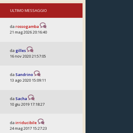
ULTIMO MESSAGGIO
da
rossogamba
21 mag 2026 20:16:40
da
gilles
16 nov 2020 21:57:05
da
Sandrino
13 ago 2020 15:09:11
da
Sacha
10 giu 2019 17:18:27
da
irriducibile
24 mag 2017 15:27:23