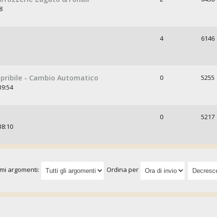
8
4
6146
apribile - Cambio Automatico
0
5255
39:54
0
5217
38:10
imi argomenti:
Ordina per