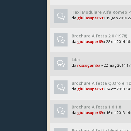
Taxi Modulare Alfa Romeo P
da
giuliasuper69
» 19 gen 2016 2
Brochure Alfetta 2.0 (1978)
da
giuliasuper69
» 28 ott 2014 16
Libri
da
rossogamba
» 22 mag 2014 17
Brochure Alfetta Q.Oro e T
da
giuliasuper69
» 24 ott 2013 14
Brochure Alfetta 1.6 1.8
da
giuliasuper69
» 16 ott 2013 14
Brochure Alfetta blindata c