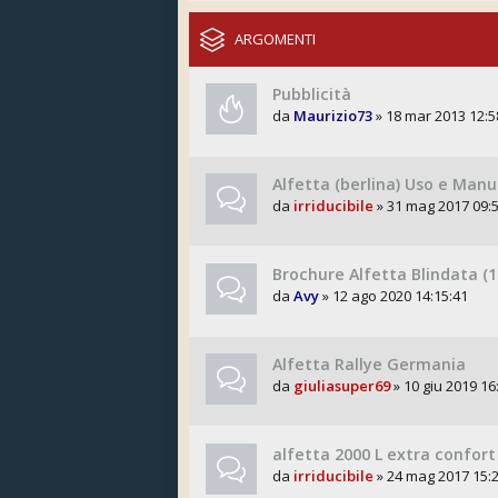
ARGOMENTI
Pubblicità
da
Maurizio73
» 18 mar 2013 12:5
Alfetta (berlina) Uso e Man
da
irriducibile
» 31 mag 2017 09:
Brochure Alfetta Blindata (1
da
Avy
» 12 ago 2020 14:15:41
Alfetta Rallye Germania
da
giuliasuper69
» 10 giu 2019 16
alfetta 2000 L extra confort
da
irriducibile
» 24 mag 2017 15: