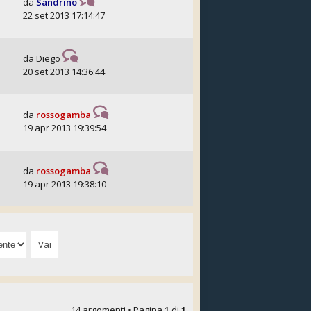
da
Sandrino
22 set 2013 17:14:47
da
Diego
20 set 2013 14:36:44
da
rossogamba
19 apr 2013 19:39:54
da
rossogamba
19 apr 2013 19:38:10
14 argomenti • Pagina
1
di
1