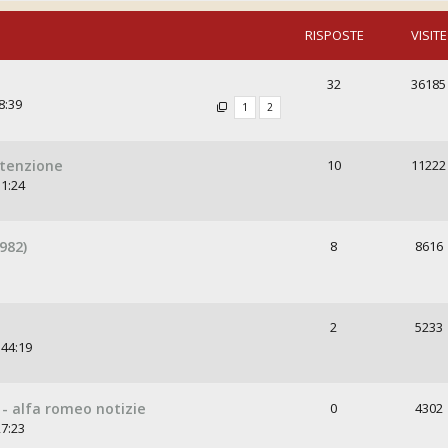
RISPOSTE
VISITE
32
36185
8:39
1
2
utenzione
10
11222
51:24
982)
8
8616
2
5233
:44:19
 - alfa romeo notizie
0
4302
27:23