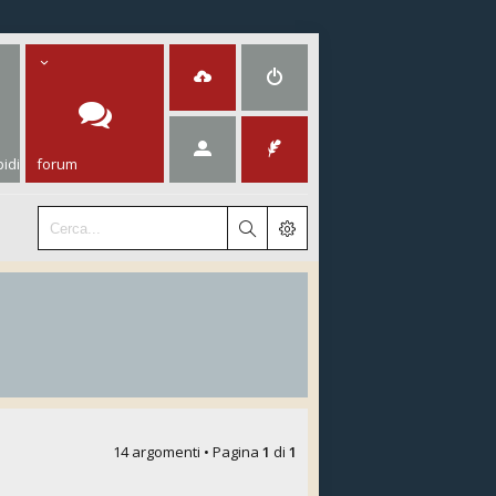
idi
forum
14 argomenti • Pagina
1
di
1