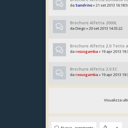
da
Sandrino
» 21 set 2013 16:18:5
Brochure Alfetta 2000L
da
Diego
» 20 set 2013 14:35:22
Brochure Alfetta 2.0 Tetto 
da
rossogamba
» 19 apr 2013 19:
Brochure Alfetta 2.0 EC
da
rossogamba
» 19 apr 2013 19:
Visualizza ult
Nuovo argomento