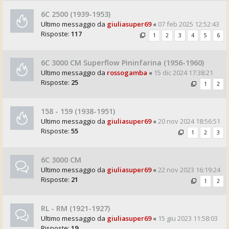
6C 2500 (1939-1953)
Ultimo messaggio da
giuliasuper69
«
07 feb 2025 12:52:43
Risposte:
117
1
2
3
4
5
6
6C 3000 CM Superflow Pininfarina (1956-1960)
Ultimo messaggio da
rossogamba
«
15 dic 2024 17:38:21
Risposte:
25
1
2
158 - 159 (1938-1951)
Ultimo messaggio da
giuliasuper69
«
20 nov 2024 18:56:51
Risposte:
55
1
2
3
6C 3000 CM
Ultimo messaggio da
giuliasuper69
«
22 nov 2023 16:19:24
Risposte:
21
1
2
RL - RM (1921-1927)
Ultimo messaggio da
giuliasuper69
«
15 giu 2023 11:58:03
Risposte:
19