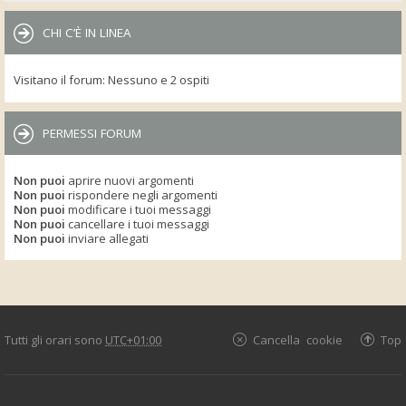
CHI C’È IN LINEA
Visitano il forum: Nessuno e 2 ospiti
PERMESSI FORUM
Non puoi
aprire nuovi argomenti
Non puoi
rispondere negli argomenti
Non puoi
modificare i tuoi messaggi
Non puoi
cancellare i tuoi messaggi
Non puoi
inviare allegati
Tutti gli orari sono
UTC+01:00
Cancella cookie
Top