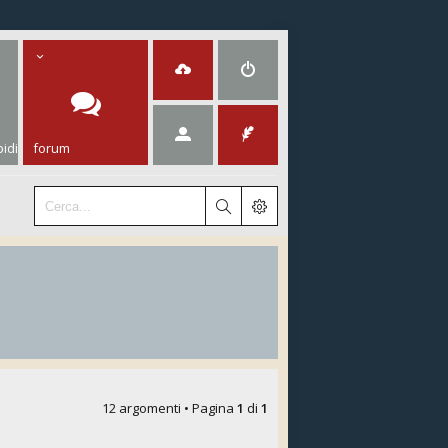
idi
forum
12 argomenti • Pagina
1
di
1