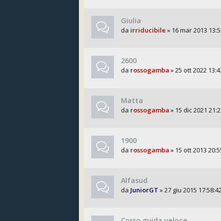
Giulia
da
irriducibile
» 16 mar 2013 13:5
2600
da
rossogamba
» 25 ott 2022 13:4
Matta
da
rossogamba
» 15 dic 2021 21:2
1900
da
rossogamba
» 15 ott 2013 20:5
Alfasud
da
JuniorGT
» 27 giu 2015 17:58:4
Corso guida veloce