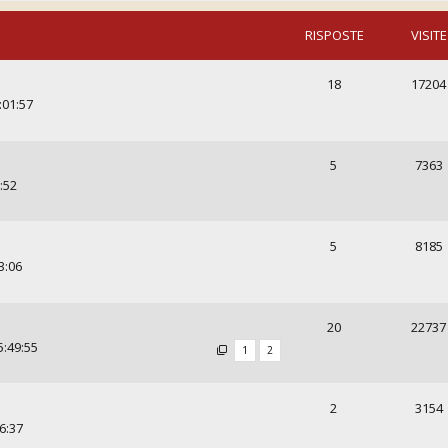
RISPOSTE
VISITE
18
17204
:01:57
5
7363
:52
5
8185
3:06
20
22737
5:49:55
1
2
2
3154
6:37