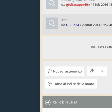
da
giuliasuper69
» 17 feb 2016 15
155
da
Giulio84
» 20 mar 2013 18:57:4
Visualizza ult
Nuovo argomento
Torna all’Indice della Board
CHI C’È IN LINEA