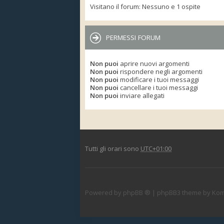
Visitano il forum: Nessuno e 1 ospite
PERMESSI FORUM
Non puoi
aprire nuovi argomenti
Non puoi
rispondere negli argomenti
Non puoi
modificare i tuoi messaggi
Non puoi
cancellare i tuoi messaggi
Non puoi
inviare allegati
Tutti gli orari sono
UTC+01:00
Powered by
phpBB ®
| phpBB3 theme by
Kom