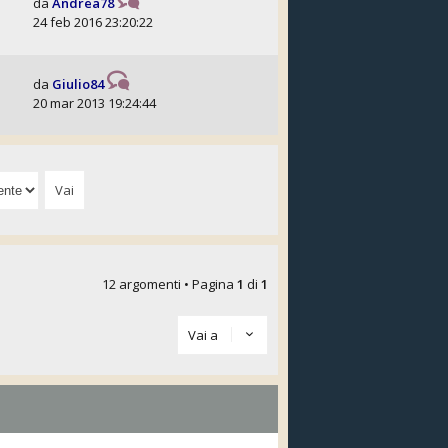
da
Andrea78
24 feb 2016 23:20:22
da
Giulio84
20 mar 2013 19:24:44
12 argomenti • Pagina
1
di
1
Vai a