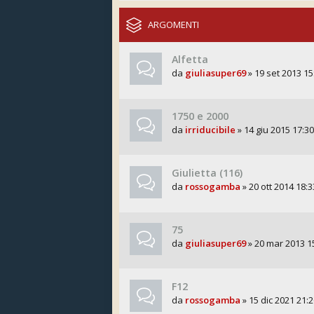
ARGOMENTI
Alfetta
da
giuliasuper69
» 19 set 2013 15
1750 e 2000
da
irriducibile
» 14 giu 2015 17:30
Giulietta (116)
da
rossogamba
» 20 ott 2014 18:3
75
da
giuliasuper69
» 20 mar 2013 1
F12
da
rossogamba
» 15 dic 2021 21:2