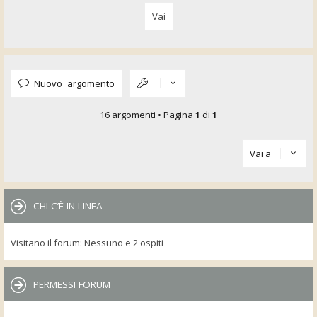
Nuovo argomento
16 argomenti • Pagina
1
di
1
Vai a
CHI C’È IN LINEA
Visitano il forum: Nessuno e 2 ospiti
PERMESSI FORUM