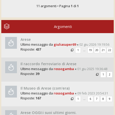
11 argomenti • Pagina
1
di
1
Argomenti
Arese
Ultimo messaggio da
giuliasuper69
«
02 giu 2026 19:19:56
Risposte:
437
1
…
19
20
21
22
Il raccordo ferroviario di Arese
Ultimo messaggio da
rossogamba
«
01 giu 2025 19:36:48
Risposte:
39
1
2
Il Museo di Arese (com'era)
Ultimo messaggio da
rossogamba
«
09 feb 2023 20:54:31
Risposte:
167
1
…
6
7
8
9
Arese OGGI:i suoi ultimi giorni.