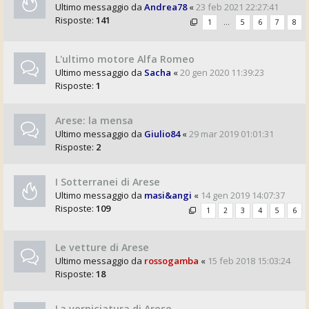
Ultimo messaggio da
Andrea78
«
23 feb 2021 22:27:41
Risposte:
141
1
…
5
6
7
8
L'ultimo motore Alfa Romeo
Ultimo messaggio da
Sacha
«
20 gen 2020 11:39:23
Risposte:
1
Arese: la mensa
Ultimo messaggio da
Giulio84
«
29 mar 2019 01:01:31
Risposte:
2
I Sotterranei di Arese
Ultimo messaggio da
masi&angi
«
14 gen 2019 14:07:37
Risposte:
109
1
2
3
4
5
6
Le vetture di Arese
Ultimo messaggio da
rossogamba
«
15 feb 2018 15:03:24
Risposte:
18
La verniciatura di Arese