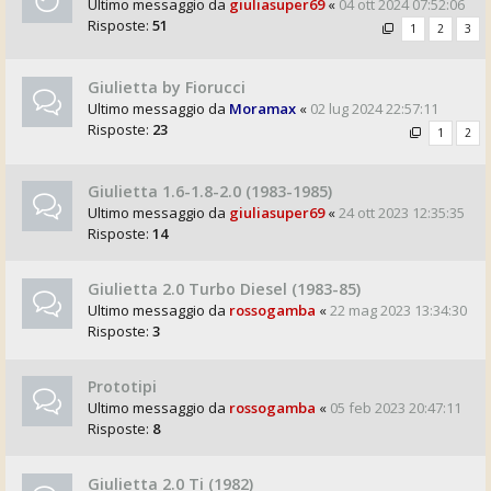
Ultimo messaggio da
giuliasuper69
«
04 ott 2024 07:52:06
Risposte:
51
1
2
3
Giulietta by Fiorucci
Ultimo messaggio da
Moramax
«
02 lug 2024 22:57:11
Risposte:
23
1
2
Giulietta 1.6-1.8-2.0 (1983-1985)
Ultimo messaggio da
giuliasuper69
«
24 ott 2023 12:35:35
Risposte:
14
Giulietta 2.0 Turbo Diesel (1983-85)
Ultimo messaggio da
rossogamba
«
22 mag 2023 13:34:30
Risposte:
3
Prototipi
Ultimo messaggio da
rossogamba
«
05 feb 2023 20:47:11
Risposte:
8
Giulietta 2.0 Ti (1982)