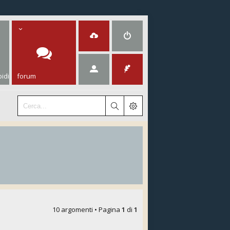
idi
forum
10 argomenti • Pagina
1
di
1