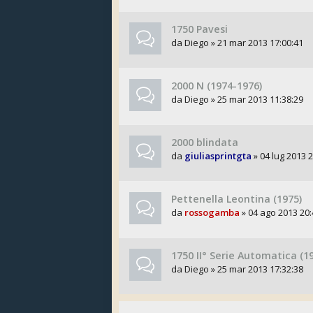
1750 Pavesi
da
Diego
» 21 mar 2013 17:00:41
2000 N (1974-1976)
da
Diego
» 25 mar 2013 11:38:29
2000 blindata
da
giuliasprintgta
» 04 lug 2013 2
Pettenella Leontina (1975)
da
rossogamba
» 04 ago 2013 20:
1750 II° Serie Automatica (1
da
Diego
» 25 mar 2013 17:32:38