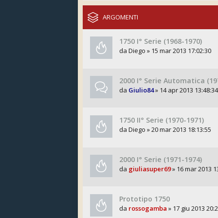
ARGOMENTI
1750 I° Serie (1968-1970)
da
Diego
» 15 mar 2013 17:02:30
2000 I° Serie Automatica (19
da
Giulio84
» 14 apr 2013 13:48:34
1750 II° Serie (1970-1971)
da
Diego
» 20 mar 2013 18:13:55
2000 I° Serie (1971-1974)
da
giuliasuper69
» 16 mar 2013 1
Prototipo 1750
da
rossogamba
» 17 giu 2013 20: