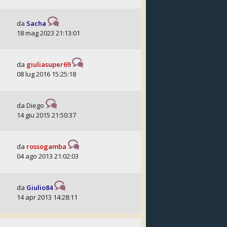
da
Sacha
18 mag 2023 21:13:01
da
giuliasuper69
08 lug 2016 15:25:18
da
Diego
14 giu 2015 21:50:37
da
rossogamba
04 ago 2013 21:02:03
da
Giulio84
14 apr 2013 14:28:11