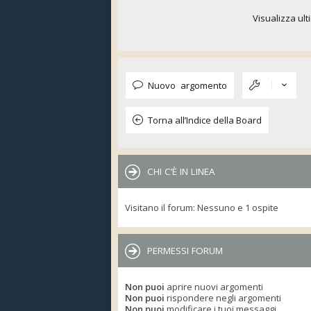
Visualizza ult
Nuovo argomento
Torna all’Indice della Board
CHI C’È IN LINEA
Visitano il forum: Nessuno e 1 ospite
PERMESSI FORUM
Non puoi
aprire nuovi argomenti
Non puoi
rispondere negli argomenti
Non puoi
modificare i tuoi messaggi