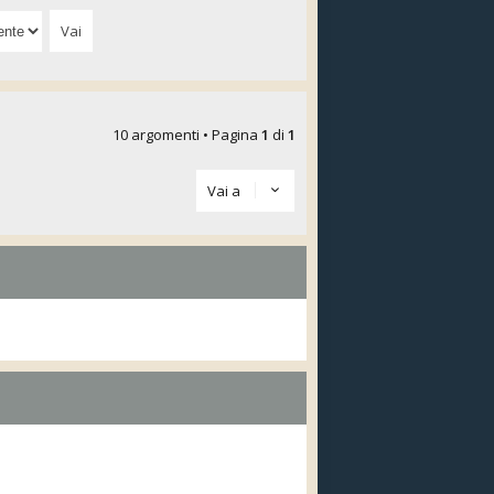
10 argomenti • Pagina
1
di
1
Vai a