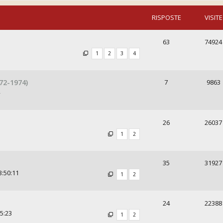
RISPOSTE
VISITE
63
74924
1
2
3
4
72-1974)
7
9863
26
26037
1
2
35
31927
3:50:11
1
2
24
22388
25:23
1
2