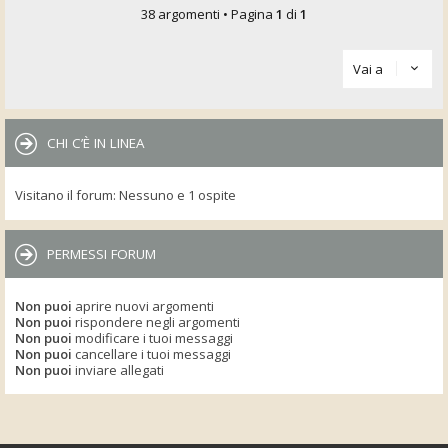
38 argomenti • Pagina
1
di
1
Vai a
CHI C’È IN LINEA
Visitano il forum: Nessuno e 1 ospite
PERMESSI FORUM
Non puoi
aprire nuovi argomenti
Non puoi
rispondere negli argomenti
Non puoi
modificare i tuoi messaggi
Non puoi
cancellare i tuoi messaggi
Non puoi
inviare allegati