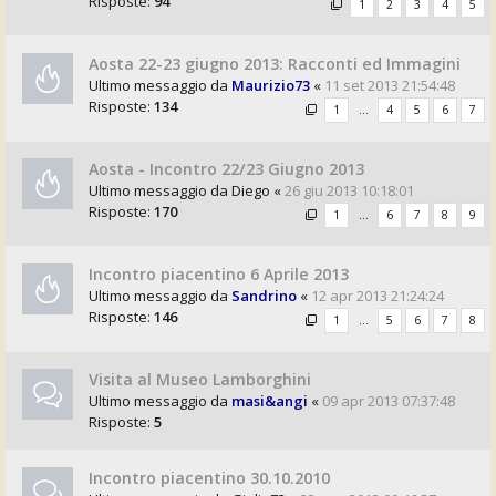
Risposte:
94
1
2
3
4
5
Aosta 22-23 giugno 2013: Racconti ed Immagini
Ultimo messaggio da
Maurizio73
«
11 set 2013 21:54:48
Risposte:
134
1
…
4
5
6
7
Aosta - Incontro 22/23 Giugno 2013
Ultimo messaggio da
Diego
«
26 giu 2013 10:18:01
Risposte:
170
1
…
6
7
8
9
Incontro piacentino 6 Aprile 2013
Ultimo messaggio da
Sandrino
«
12 apr 2013 21:24:24
Risposte:
146
1
…
5
6
7
8
Visita al Museo Lamborghini
Ultimo messaggio da
masi&angi
«
09 apr 2013 07:37:48
Risposte:
5
Incontro piacentino 30.10.2010