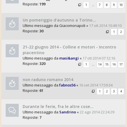
Risposte:
199
1
…
7
8
9
10
Un pomeriggio d'autunno a Torino...
Ultimo messaggio da
Giacomonapoli
«
17 ott 2014 10:49:10
Risposte:
30
1
2
21-22 giugno 2014 - Colline e motori - Incontro
piacentino
Ultimo messaggio da
masi&angi
«
17 ott 2014 07:12:16
Risposte:
320
1
…
14
15
16
17
non raduno romano 2014
Ultimo messaggio da
fabnos56
«
16 set 2014 17:59:34
Risposte:
61
1
2
3
4
Durante le ferie, fra le altre cose...
Ultimo messaggio da
Sandrino
«
22 ago 2014 22:24:29
Risposte:
7