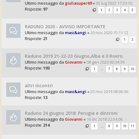
Ultimo messaggio da
giuliasuper69
«
05 lug 2022 17:33:10
Risposte:
97
1
2
3
4
5
RADUNO 2020 - AVVISO IMPORTANTE
Ultimo messaggio da
masi&angi
«
20 nov 2020 15:11:12
Risposte:
21
1
2
Raduno 2019 21-22-23 Giugno,Alba e il Roero.
Ultimo messaggio da
Giovanni
«
08 gen 2020 00:34:39
Risposte:
193
1
…
7
8
9
10
altri incontri
Ultimo messaggio da
masi&angi
«
20 nov 2019 08:06:36
Risposte:
13
Raduno 24 giugno 2018: Perugia e dintroni
Ultimo messaggio da
Giovanni
«
16 dic 2018 22:54:06
Risposte:
214
1
…
8
9
10
11