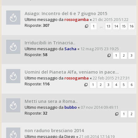
Asiago: Incontro del 6 e 7 giugno 2015
Ultimo messaggio da
rossogamba
«
21 dic 2015 20:51:22
Risposte:
307
1
…
13
14
15
16
Irriducibili in Trinacria..
Ultimo messaggio da
Sacha
«
12 mag 2015 23:19:25
Risposte:
58
1
2
3
Uomini del Pianeta Alfa, veniamo in pace...
Ultimo messaggio da
rossogamba
«
22 feb 2015 21:27:31
Risposte:
116
1
2
3
4
5
6
Metti una sera a Roma..
Ultimo messaggio da
bubbo
«
07 nov 2014 09:49:11
Risposte:
32
1
2
non raduno bresciano 2014
Ultimo messaggio da
Diego
«
21 ott 2014 17:14:19