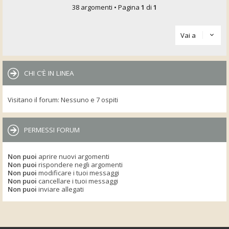
38 argomenti • Pagina
1
di
1
Vai a
CHI C’È IN LINEA
Visitano il forum: Nessuno e 7 ospiti
PERMESSI FORUM
Non puoi
aprire nuovi argomenti
Non puoi
rispondere negli argomenti
Non puoi
modificare i tuoi messaggi
Non puoi
cancellare i tuoi messaggi
Non puoi
inviare allegati