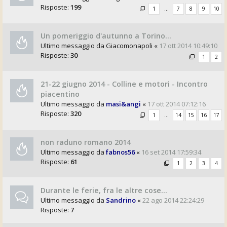
Risposte:
199
1
…
7
8
9
10
Un pomeriggio d'autunno a Torino...
Ultimo messaggio da
Giacomonapoli
«
17 ott 2014 10:49:10
Risposte:
30
1
2
21-22 giugno 2014 - Colline e motori - Incontro
piacentino
Ultimo messaggio da
masi&angi
«
17 ott 2014 07:12:16
Risposte:
320
1
…
14
15
16
17
non raduno romano 2014
Ultimo messaggio da
fabnos56
«
16 set 2014 17:59:34
Risposte:
61
1
2
3
4
Durante le ferie, fra le altre cose...
Ultimo messaggio da
Sandrino
«
22 ago 2014 22:24:29
Risposte:
7