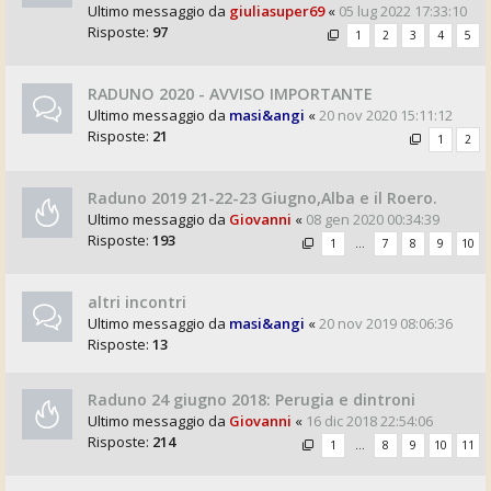
Ultimo messaggio da
giuliasuper69
«
05 lug 2022 17:33:10
Risposte:
97
1
2
3
4
5
RADUNO 2020 - AVVISO IMPORTANTE
Ultimo messaggio da
masi&angi
«
20 nov 2020 15:11:12
Risposte:
21
1
2
Raduno 2019 21-22-23 Giugno,Alba e il Roero.
Ultimo messaggio da
Giovanni
«
08 gen 2020 00:34:39
Risposte:
193
1
…
7
8
9
10
altri incontri
Ultimo messaggio da
masi&angi
«
20 nov 2019 08:06:36
Risposte:
13
Raduno 24 giugno 2018: Perugia e dintroni
Ultimo messaggio da
Giovanni
«
16 dic 2018 22:54:06
Risposte:
214
1
…
8
9
10
11