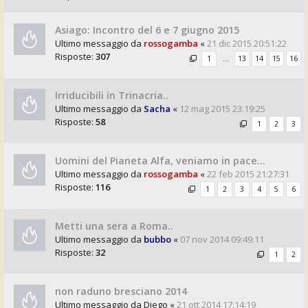
Asiago: Incontro del 6 e 7 giugno 2015
Ultimo messaggio da
rossogamba
«
21 dic 2015 20:51:22
Risposte:
307
1
…
13
14
15
16
Irriducibili in Trinacria..
Ultimo messaggio da
Sacha
«
12 mag 2015 23:19:25
Risposte:
58
1
2
3
Uomini del Pianeta Alfa, veniamo in pace...
Ultimo messaggio da
rossogamba
«
22 feb 2015 21:27:31
Risposte:
116
1
2
3
4
5
6
Metti una sera a Roma..
Ultimo messaggio da
bubbo
«
07 nov 2014 09:49:11
Risposte:
32
1
2
non raduno bresciano 2014
Ultimo messaggio da
Diego
«
21 ott 2014 17:14:19