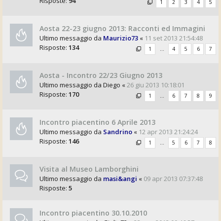
Risposte:
94
1
2
3
4
5
Aosta 22-23 giugno 2013: Racconti ed Immagini
Ultimo messaggio da
Maurizio73
«
11 set 2013 21:54:48
Risposte:
134
1
…
4
5
6
7
Aosta - Incontro 22/23 Giugno 2013
Ultimo messaggio da
Diego
«
26 giu 2013 10:18:01
Risposte:
170
1
…
6
7
8
9
Incontro piacentino 6 Aprile 2013
Ultimo messaggio da
Sandrino
«
12 apr 2013 21:24:24
Risposte:
146
1
…
5
6
7
8
Visita al Museo Lamborghini
Ultimo messaggio da
masi&angi
«
09 apr 2013 07:37:48
Risposte:
5
Incontro piacentino 30.10.2010