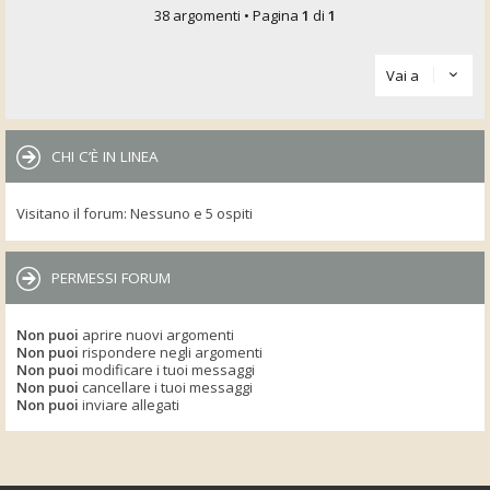
38 argomenti • Pagina
1
di
1
Vai a
CHI C’È IN LINEA
Visitano il forum: Nessuno e 5 ospiti
PERMESSI FORUM
Non puoi
aprire nuovi argomenti
Non puoi
rispondere negli argomenti
Non puoi
modificare i tuoi messaggi
Non puoi
cancellare i tuoi messaggi
Non puoi
inviare allegati