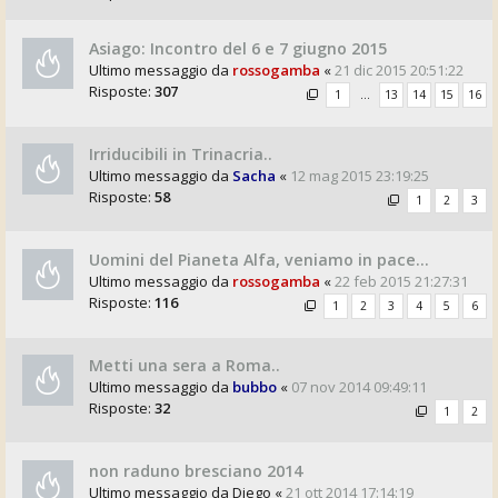
Asiago: Incontro del 6 e 7 giugno 2015
Ultimo messaggio da
rossogamba
«
21 dic 2015 20:51:22
Risposte:
307
1
…
13
14
15
16
Irriducibili in Trinacria..
Ultimo messaggio da
Sacha
«
12 mag 2015 23:19:25
Risposte:
58
1
2
3
Uomini del Pianeta Alfa, veniamo in pace...
Ultimo messaggio da
rossogamba
«
22 feb 2015 21:27:31
Risposte:
116
1
2
3
4
5
6
Metti una sera a Roma..
Ultimo messaggio da
bubbo
«
07 nov 2014 09:49:11
Risposte:
32
1
2
non raduno bresciano 2014
Ultimo messaggio da
Diego
«
21 ott 2014 17:14:19