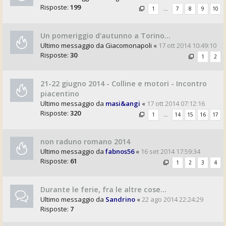
Risposte:
199
1
…
7
8
9
10
Un pomeriggio d'autunno a Torino...
Ultimo messaggio da
Giacomonapoli
«
17 ott 2014 10:49:10
Risposte:
30
1
2
21-22 giugno 2014 - Colline e motori - Incontro
piacentino
Ultimo messaggio da
masi&angi
«
17 ott 2014 07:12:16
Risposte:
320
1
…
14
15
16
17
non raduno romano 2014
Ultimo messaggio da
fabnos56
«
16 set 2014 17:59:34
Risposte:
61
1
2
3
4
Durante le ferie, fra le altre cose...
Ultimo messaggio da
Sandrino
«
22 ago 2014 22:24:29
Risposte:
7