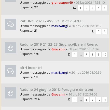
Ultimo messaggio da
giuliasuper69
«
05 lug 2022 17:33:10
Risposte:
97
1
2
3
4
5
RADUNO 2020 - AVVISO IMPORTANTE
Ultimo messaggio da
masi&angi
«
20 nov 2020 15:11:12
Risposte:
21
1
2
Raduno 2019 21-22-23 Giugno,Alba e il Roero.
Ultimo messaggio da
Giovanni
«
08 gen 2020 00:34:39
Risposte:
193
1
…
7
8
9
10
altri incontri
Ultimo messaggio da
masi&angi
«
20 nov 2019 08:06:36
Risposte:
13
Raduno 24 giugno 2018: Perugia e dintroni
Ultimo messaggio da
Giovanni
«
16 dic 2018 22:54:06
Risposte:
214
1
…
8
9
10
11