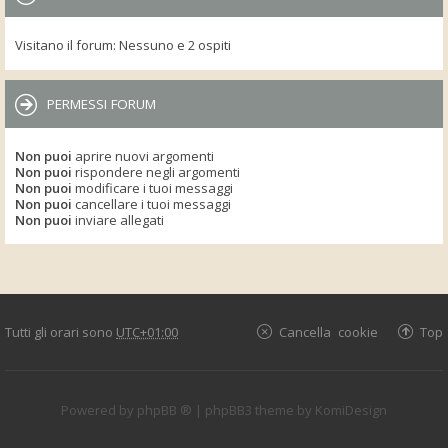
Visitano il forum: Nessuno e 2 ospiti
PERMESSI FORUM
Non puoi
aprire nuovi argomenti
Non puoi
rispondere negli argomenti
Non puoi
modificare i tuoi messaggi
Non puoi
cancellare i tuoi messaggi
Non puoi
inviare allegati
Tutti gli orari sono
UTC+01:00
Cancella cookie
Top
Powered by
phpBB ®
| phpBB3 theme by
KomiDesign