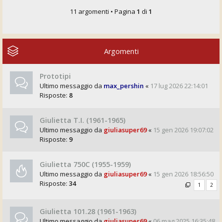
11 argomenti • Pagina
1
di
1
Argomenti
Prototipi
Ultimo messaggio da
max_pershin
«
17 lug 2026 22:14:01
Risposte:
8
Giulietta T.I. (1961-1965)
Ultimo messaggio da
giuliasuper69
«
15 gen 2026 19:07:02
Risposte:
9
Giulietta 750C (1955-1959)
Ultimo messaggio da
giuliasuper69
«
15 gen 2026 18:56:50
Risposte:
34
1
2
Giulietta 101.28 (1961-1963)
Ultimo messaggio da
giuliasuper69
«
06 mag 2025 16:35:48