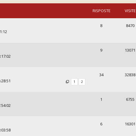
RISPOSTE
VISITE
8
8470
1:12
9
13071
:17:02
34
32838
:28:51
1
2
1
6755
:54:02
6
16301
:03:58