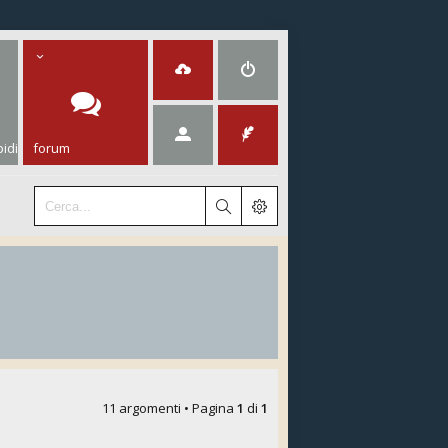
idi
forum
11 argomenti • Pagina
1
di
1