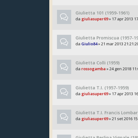
Giulietta 101 (1959-1961)
da
giuliasuper69
» 17 apr 2013 17
Giulietta Promiscua (1957-1
da
Giulio84
» 21 mar 2013 21:21:2
Giulietta Colli (1959)
da
rossogamba
» 24 gen 2018 11:
Giulietta T.I. (1957-1959)
da
giuliasuper69
» 17 apr 2013 16
Giulietta T.I. Francis Lombar
da
giuliasuper69
» 21 set 2016 15
Giulietta Berlina Vignale (19