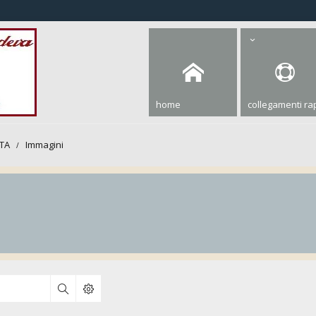
home
collegamenti rap
TTA
Immagini