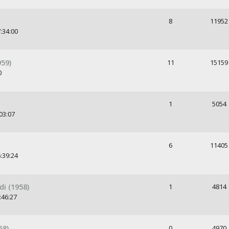
8
11952
:34:00
959)
11
15159
0
1
5054
03:07
6
11405
:39:24
di (1958)
1
4814
:46:27
58)
0
4970