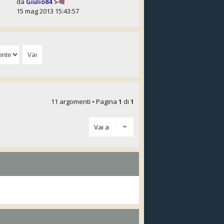
da
Giulio84
15 mag 2013 15:43:57
11 argomenti • Pagina
1
di
1
Vai a