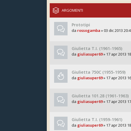
ARGOMENTI
Prototipi
da
rossogamba
» 03 dic 2013 20:4
Giulietta T.I. (1961-1965)
da
giuliasuper69
» 17 apr 2013 18
Giulietta 750C (1955-1959)
da
giuliasuper69
» 17 apr 2013 16
Giulietta 101.28 (1961-1963)
da
giuliasuper69
» 17 apr 2013 17
Giulietta T.I. (1959-1961)
da
giuliasuper69
» 17 apr 2013 18