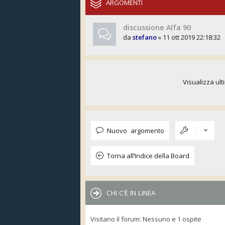
ARGOMENTI
discussione Alfa 90
da
stefano
» 11 ott 2019 22:18:32
Visualizza ult
Nuovo argomento
Torna all’Indice della Board
CHI C’È IN LINEA
Visitano il forum: Nessuno e 1 ospite