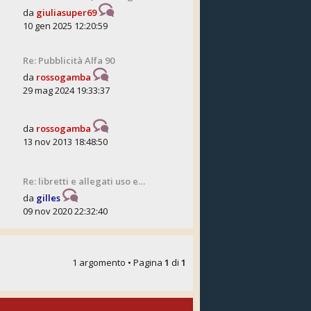
da
giuliasuper69
10 gen 2025 12:20:59
Re: Pubblicità Alfa 90
da
rossogamba
29 mag 2024 19:33:37
da
rossogamba
13 nov 2013 18:48:50
Re: libretti e allegati uso e…
da
gilles
09 nov 2020 22:32:40
1 argomento • Pagina
1
di
1