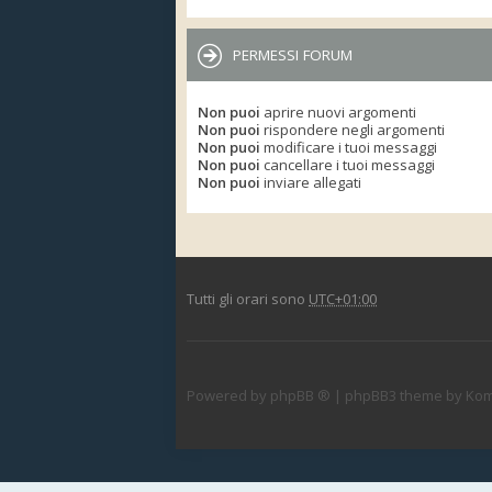
PERMESSI FORUM
Non puoi
aprire nuovi argomenti
Non puoi
rispondere negli argomenti
Non puoi
modificare i tuoi messaggi
Non puoi
cancellare i tuoi messaggi
Non puoi
inviare allegati
Tutti gli orari sono
UTC+01:00
Powered by
phpBB ®
| phpBB3 theme by
Kom