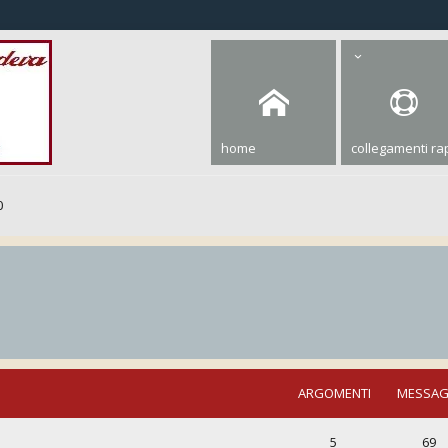
home
collegamenti rap
0
ARGOMENTI
MESSAG
5
69