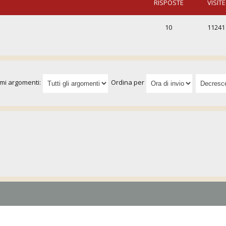
RISPOSTE
VISITE
10
11241
imi argomenti:
Ordina per