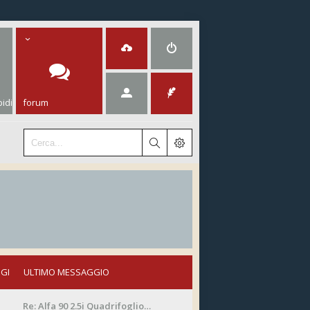
idi
forum
GI
ULTIMO MESSAGGIO
Re: Alfa 90 2.5i Quadrifoglio…