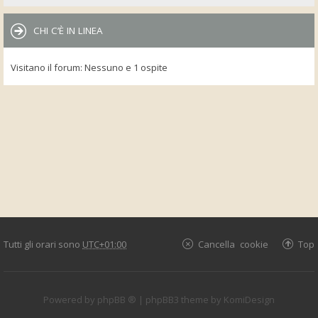
CHI C’È IN LINEA
Visitano il forum: Nessuno e 1 ospite
Tutti gli orari sono
UTC+01:00
Cancella cookie
Top
Powered by
phpBB ®
| phpBB3 theme by
KomiDesign