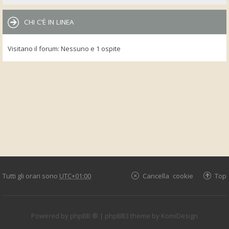
CHI C’È IN LINEA
Visitano il forum: Nessuno e 1 ospite
Tutti gli orari sono
UTC+01:00
Cancella cookie
Top
Powered by
phpBB ®
| phpBB3 theme by
KomiDesign