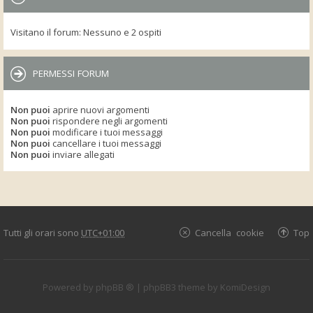
Visitano il forum: Nessuno e 2 ospiti
PERMESSI FORUM
Non puoi
aprire nuovi argomenti
Non puoi
rispondere negli argomenti
Non puoi
modificare i tuoi messaggi
Non puoi
cancellare i tuoi messaggi
Non puoi
inviare allegati
Tutti gli orari sono
UTC+01:00
Cancella cookie
Top
Powered by
phpBB ®
| phpBB3 theme by
KomiDesign