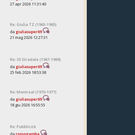
27 apr 2026 11:31:40
Re: Giulia TZ (1963-1965)
da
giuliasuper69
21 mag 2026 12:27:31
Re: 33 Stradale (1967-1969)
da
giuliasuper69
25 feb 2026 18:53:38
Re: Montreal (1970-1977)
da
giuliasuper69
18 giu 2026 16:55:55
Re: Pubblicità
da
rossogamba