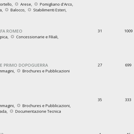
ortello
,
Arese
,
Pomigliano d'Arco
,
a
,
Balocco
,
Stabilimenti Esteri
,
LFA ROMEO
31
1009
pica
,
Concessionarie e Filiali
,
i
E PRIMO DOPOGUERRA
27
699
mmagini
,
Brochures e Pubblicazioni
35
333
mmagini
,
Brochures e Pubblicazioni
,
rada
,
Documentazione Tecnica