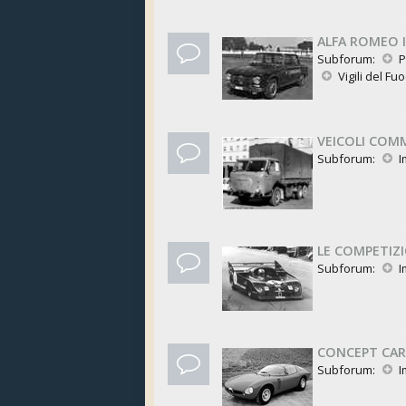
ALFA ROMEO I
Subforum:
P
Vigili del Fu
VEICOLI COMM
Subforum:
I
LE COMPETIZ
Subforum:
I
CONCEPT CAR
Subforum:
I