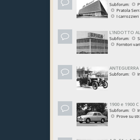
Subforum:
P
Pratola Serr
I carrozzieri
L'INDOTTO A
Subforum:
S
Fornitori var
ANTEGUERRA 
Subforum:
I
1900 e 1900 C
Subforum:
I
Prove su st