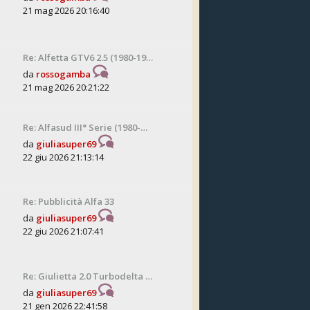
21 mag 2026 20:16:40
Re: Alfetta GTV6 2.5 (1980-19…
da
rossogamba
21 mag 2026 20:21:22
Re: Alfasud III° Serie (1980-…
da
giuliasuper69
22 giu 2026 21:13:14
Re: Pubblicità Alfa 33
da
giuliasuper69
22 giu 2026 21:07:41
Re: Giulietta 2.0 Turbodelta …
da
giuliasuper69
21 gen 2026 22:41:58