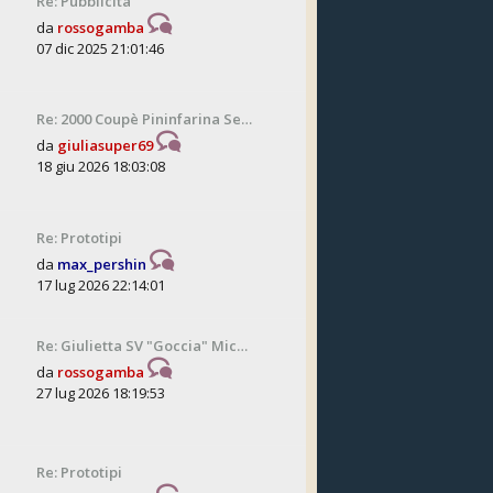
Re: Pubblicità
da
rossogamba
07 dic 2025 21:01:46
Re: 2000 Coupè Pininfarina Se…
da
giuliasuper69
18 giu 2026 18:03:08
Re: Prototipi
da
max_pershin
17 lug 2026 22:14:01
Re: Giulietta SV "Goccia" Mic…
da
rossogamba
27 lug 2026 18:19:53
Re: Prototipi