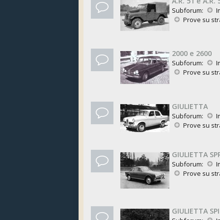
A.R. 51 e A.R. 
Subforum:
I
Prove su st
2000 e 2600
Subforum:
I
Prove su st
GIULIETTA
Subforum:
I
Prove su st
GIULIETTA SP
Subforum:
I
Prove su st
GIULIETTA SPI