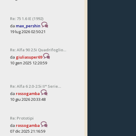
Re: 75 1.6 IE (1992)
da
max_pershin
19 lug 2026 02:50:21
Re: Alfa 90 2.5i Quadrifoglio…
da
giuliasuper69
10 gen 2025 12:20:59
Re: Alfa 6 2.0-2.5i II° Serie…
da
rossogamba
10 giu 2026 20:33:48
Re: Prototipi
da
rossogamba
07 dic 2025 21:16:59