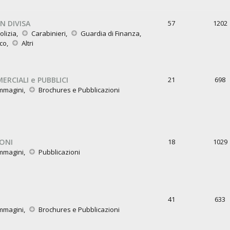
N DIVISA
57
1202
olizia
,
Carabinieri
,
Guardia di Finanza
,
oco
,
Altri
ERCIALI e PUBBLICI
21
698
mmagini
,
Brochures e Pubblicazioni
IONI
18
1029
mmagini
,
Pubblicazioni
41
633
mmagini
,
Brochures e Pubblicazioni