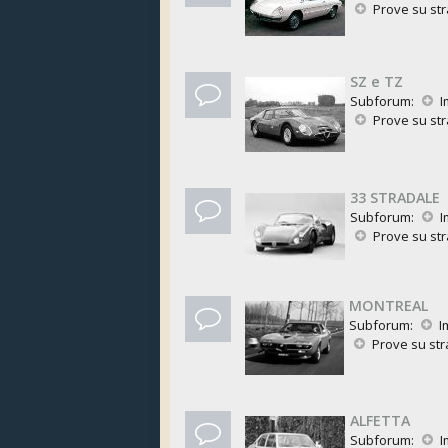
Prove su st
SZ e TZ
Subforum:
I
Prove su st
33 STRADALE
Subforum:
I
Prove su st
MONTREAL
Subforum:
I
Prove su st
ALFETTA
Subforum:
I