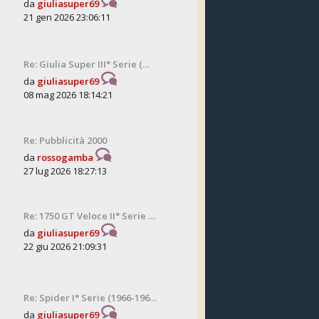
da
giuliasuper69
21 gen 2026 23:06:11
Re: Giulia Super III° Serie (…
da
giuliasuper69
08 mag 2026 18:14:21
Re: Pubblicità 2000
da
rossogamba
27 lug 2026 18:27:13
Re: 1750 GT Veloce II° Serie …
da
giuliasuper69
22 giu 2026 21:09:31
Re: Spider I° Serie (1966-196…
da
giuliasuper69