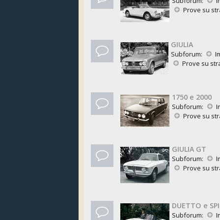
Subforum:
I
Prove su st
GIULIA
Subforum:
I
Prove su st
1750 e 2000
Subforum:
I
Prove su st
GIULIA GT
Subforum:
I
Prove su st
DUETTO e SP
Subforum:
I