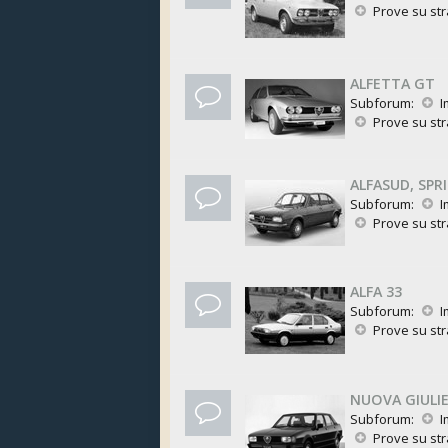
Prove su st
ALFETTA GT
Subforum:
I
Prove su st
ALFASUD, SPR
Subforum:
I
Prove su st
ALFA 33
Subforum:
I
Prove su st
NUOVA GIULI
Subforum:
I
Prove su st