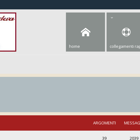
home
collegamenti rap
ARGOMENTI
MESSAG
39
2039