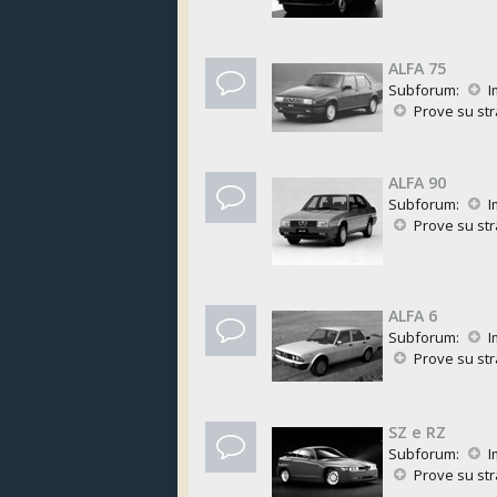
ALFA 75
Subforum:
I
Prove su st
ALFA 90
Subforum:
I
Prove su st
ALFA 6
Subforum:
I
Prove su st
SZ e RZ
Subforum:
I
Prove su st