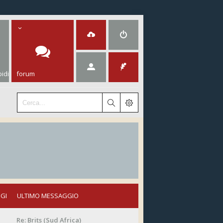
idi
forum
GI
ULTIMO MESSAGGIO
Re: Brits (Sud Africa)