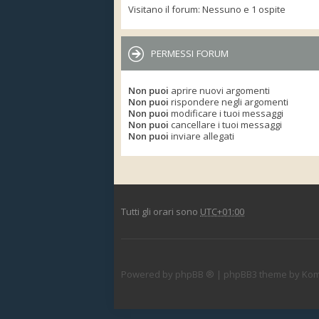
Visitano il forum: Nessuno e 1 ospite
PERMESSI FORUM
Non puoi
aprire nuovi argomenti
Non puoi
rispondere negli argomenti
Non puoi
modificare i tuoi messaggi
Non puoi
cancellare i tuoi messaggi
Non puoi
inviare allegati
Tutti gli orari sono
UTC+01:00
Powered by
phpBB ®
| phpBB3 theme by
Kom