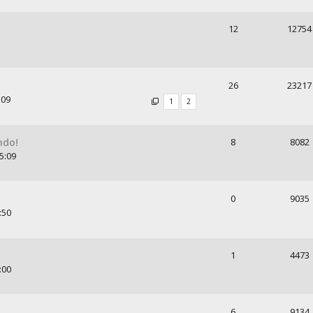
12
12754
26
23217
:09
1
2
ndo!
8
8082
5:09
0
9035
:50
1
4473
:00
6
9134