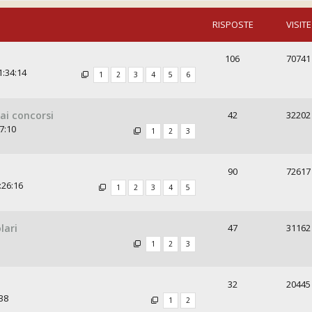
RISPOSTE
VISITE
106
70741
1:34:14
1
2
3
4
5
6
ai concorsi
42
32202
7:10
1
2
3
90
72617
:26:16
1
2
3
4
5
lari
47
31162
1
2
3
32
20445
38
1
2