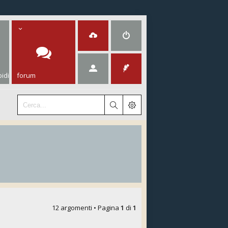
idi
forum
12 argomenti • Pagina
1
di
1