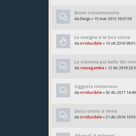
Buoni consumazione
da
Diego
» 15 mar 2013 16:01:50
Le insegne e la loro storia
da
irriducibile
» 13 ott 2016 09:01
Lo stemma più bello del mo
da
rossogamba
» 12 dic 2018 20:3
Oggetto misterioso
da
irriducibile
» 02 dic 2017 14:49
Disco orario a tema
da
irriducibile
» 21 dic 2016 19:55
Alfasud "il milione"