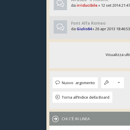
da
irriducibile
» 12 set 2014 21:4
Font Alfa Romeo
da
Giulio84
» 26 apr 2013 18:46:53
Visualizza ult
Nuovo argomento
Torna all’Indice della Board
CHI C’È IN LINEA