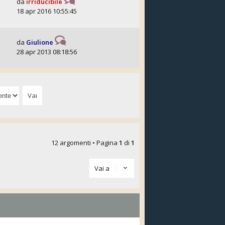
da
irriducibile
18 apr 2016 10:55:45
da
Giulione
28 apr 2013 08:18:56
12 argomenti • Pagina
1
di
1
Vai a