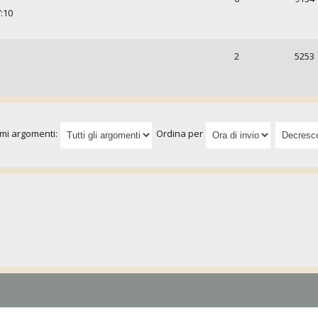
7:10
2
5253
imi argomenti:
Ordina per