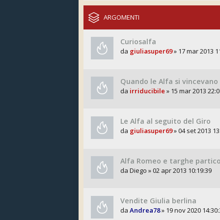
ARGOMENTI
Curiosalfa
da
giuliasuper69
» 17 mar 2013 1
Quando le Alfa si vincevano 
da
irriducibile
» 15 mar 2013 22:0
Le Alfa al seguito del Giro
da
giuliasuper69
» 04 set 2013 13
Alfa Romeo e targhe partico
da
Diego
» 02 apr 2013 10:19:39
Vendite Giulia berlina
da
Andrea78
» 19 nov 2020 14:30: