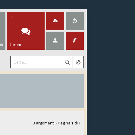
idi
forum
3 argomenti • Pagina
1
di
1