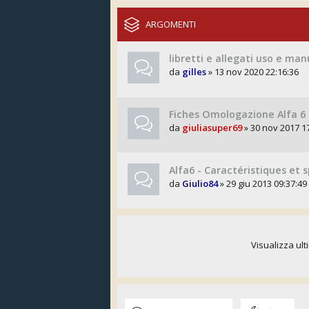
ARGOMENTI
libretti e allegati uso e ma
da
gilles
» 13 nov 2020 22:16:36
Fiches Omologazione Alfa 6
da
giuliasuper69
» 30 nov 2017 1
Alfa6 - Caractéristiques et 
da
Giulio84
» 29 giu 2013 09:37:49
Visualizza ult