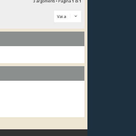
3 argomenti • Pagina
1
di
1
Vai a