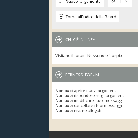
Nuovo argomento
Torna all’Indice della Board
CHI C’È IN LINEA
Visitano il forum: Nessuno e 1 ospite
PERMESSI FORUM
Non puoi
aprire nuovi argomenti
Non puoi
rispondere negli argomenti
Non puoi
modificare i tuoi messaggi
Non puoi
cancellare i tuoi messaggi
Non puoi
inviare allegati