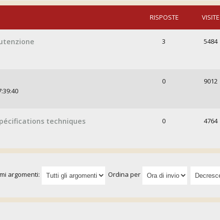
RISPOSTE
VISITE
nutenzione
3
5484
0
9012
7:39:40
spécifications techniques
0
4764
imi argomenti:
Ordina per