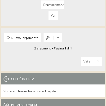
Nuovo argomento
2 argomenti • Pagina
1
di
1
Vai a
CHI C’È IN LINEA
Visitano il forum: Nessuno e 1 ospite
PERMESSI FORUM