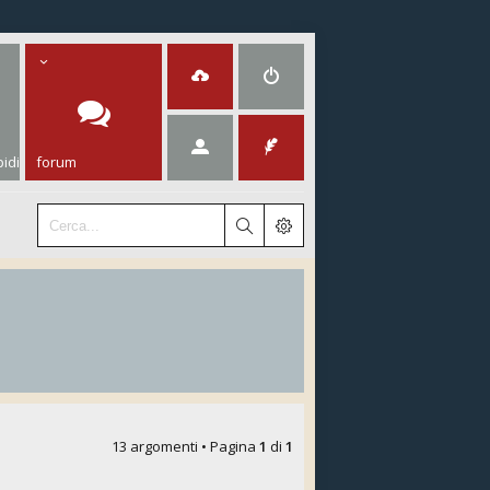
idi
forum
13 argomenti • Pagina
1
di
1