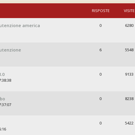
RISPOSTE
VISITE
anutenzione america
0
6280
nutenzione
6
5548
.0
0
9133
7:38:38
rbo
0
8238
7:37:07
0
5422
6:16