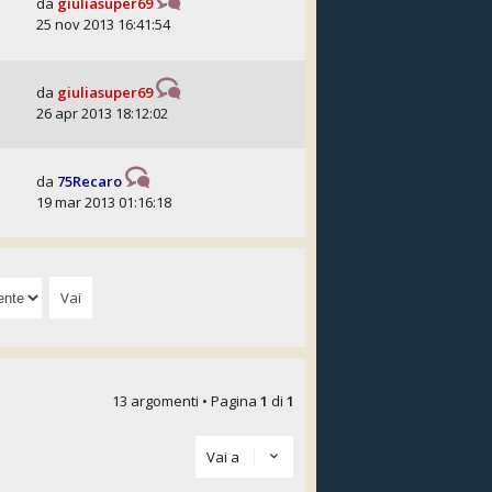
da
giuliasuper69
25 nov 2013 16:41:54
da
giuliasuper69
26 apr 2013 18:12:02
da
75Recaro
19 mar 2013 01:16:18
13 argomenti • Pagina
1
di
1
Vai a