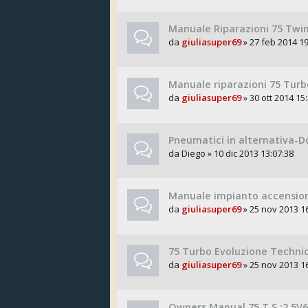
Manuale Riparazioni 75 Twi
da
giuliasuper69
» 27 feb 2014 19
Manuale riparazioni 75 Turb
da
giuliasuper69
» 30 ott 2014 15
Pneumatici in alternativa-D
da
Diego
» 10 dic 2013 13:07:38
Manuale impianto accensio
da
giuliasuper69
» 25 nov 2013 1
75 Turbo Evoluzione Technic
da
giuliasuper69
» 25 nov 2013 1
Owners Manual 75 T.S.;2.5V6