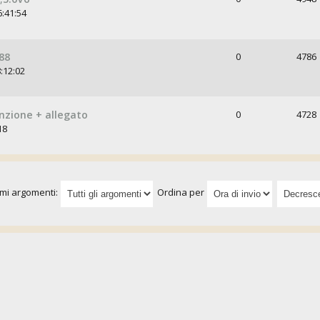
6:41:54
88
0
4786
:12:02
nzione + allegato
0
4728
18
imi argomenti:
Ordina per