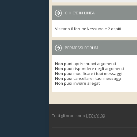
CHI C’È IN LINEA
Visitano il forum: Nessuno e 2 ospiti
PERMESSI FORUM
Non puoi
aprire nuovi argomenti
Non puoi
rispondere negli argomenti
Non puoi
modificare i tuoi messaggi
Non puoi
cancellare i tuoi messaggi
Non puoi
inviare allegati
Tutti gli orari sono
UTC+01:00