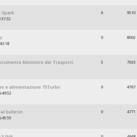
n Spark
6
9510
:37:32
o
0
8002
:43:18
ocumento Ministero dei Trasporti
5
7033
ne e alimentazione 75Turbo
0
4767
6:49:52
al bulletin
0
4771
6:45:55
;3.0V6
0
4948