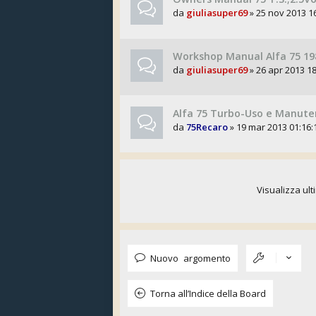
da
giuliasuper69
» 25 nov 2013 1
Workshop Manual Alfa 75 19
da
giuliasuper69
» 26 apr 2013 18
Alfa 75 Turbo-Uso e Manute
da
75Recaro
» 19 mar 2013 01:16:
Visualizza ult
Nuovo argomento
Torna all’Indice della Board