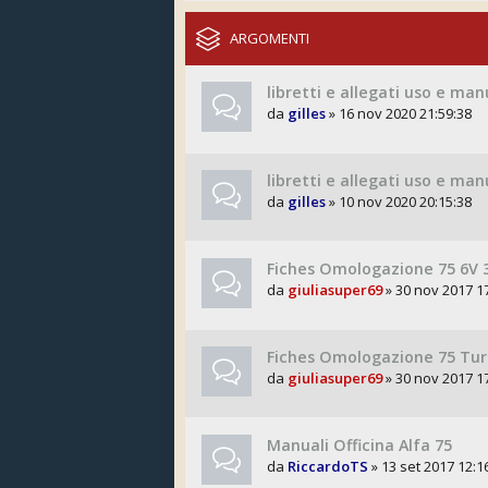
ARGOMENTI
libretti e allegati uso e m
da
gilles
» 16 nov 2020 21:59:38
libretti e allegati uso e ma
da
gilles
» 10 nov 2020 20:15:38
Fiches Omologazione 75 6V 3
da
giuliasuper69
» 30 nov 2017 1
Fiches Omologazione 75 Tu
da
giuliasuper69
» 30 nov 2017 1
Manuali Officina Alfa 75
da
RiccardoTS
» 13 set 2017 12:1