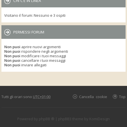
CHI C’È IN LINEA
Visitano il forum: Nessuno e 3 ospiti
PERMESSI FORUM
Non puoi
aprire nuovi argomenti
Non puoi
rispondere negli argomenti
Non puoi
modificare i tuoi messaggi
Non puoi
cancellare i tuoi messaggi
Non puoi
inviare allegati
Tutti gli orari sono
UTC+01:00
Cancella cookie
Top
Powered by
phpBB ®
| phpBB3 theme by
KomiDesign