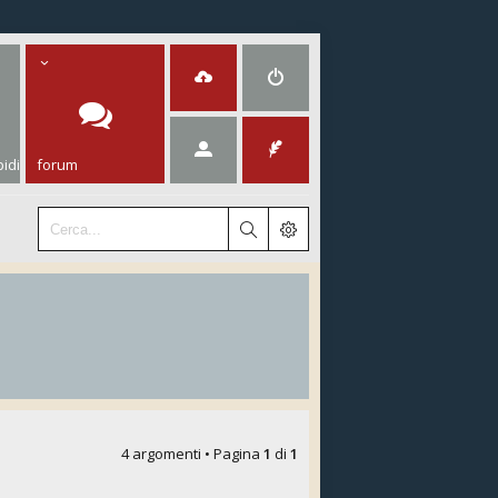
idi
forum
4 argomenti • Pagina
1
di
1