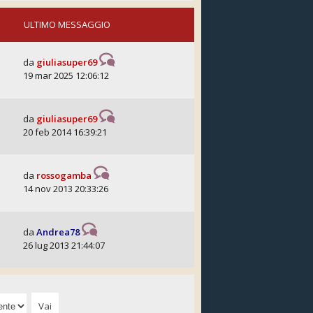
ULTIMO MESSAGGIO
da
giuliasuper69
19 mar 2025 12:06:12
da
giuliasuper69
20 feb 2014 16:39:21
da
rossogamba
14 nov 2013 20:33:26
da
Andrea78
26 lug 2013 21:44:07