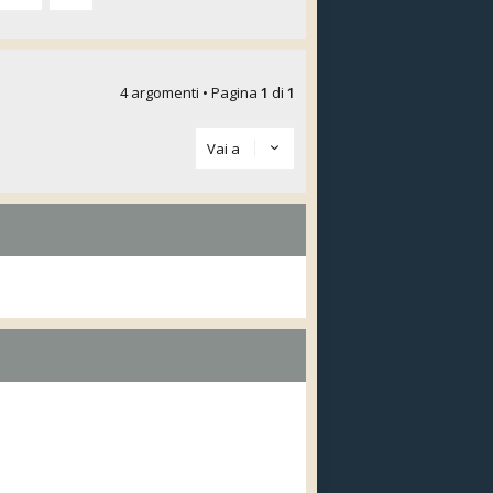
4 argomenti • Pagina
1
di
1
Vai a