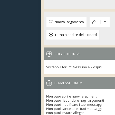
Nuovo argomento
Torna all’Indice della Board
CHI C’È IN LINEA
Visitano il forum: Nessuno e 2 ospiti
PERMESSI FORUM
Non puoi
aprire nuovi argomenti
Non puoi
rispondere negli argomenti
Non puoi
modificare i tuoi messaggi
Non puoi
cancellare i tuoi messaggi
Non puoi
inviare allegati