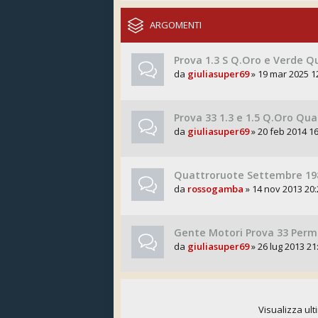
ARGOMENTI
Prova 1.3 S Q.Oro e Verde Q
da
giuliasuper69
» 19 mar 2025 1
Prova 33 1.3 e 1.5 Q.Oro Qu
da
giuliasuper69
» 20 feb 2014 16
Quattroruote Settembre 1985
da
rossogamba
» 14 nov 2013 20:
Gente Motori Prova 33 Perm
da
giuliasuper69
» 26 lug 2013 21
Visualizza ult