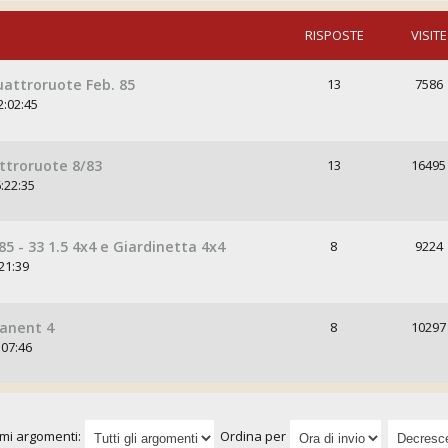
RISPOSTE
VISITE
uattroruote Feb. 85
13
7586
2:02:45
attroruote 8/83
13
16495
:22:35
 - 33 1.5 4x4 e Giardinetta 4x4
8
9224
21:39
anent 4
8
10297
:07:46
imi argomenti:
Ordina per