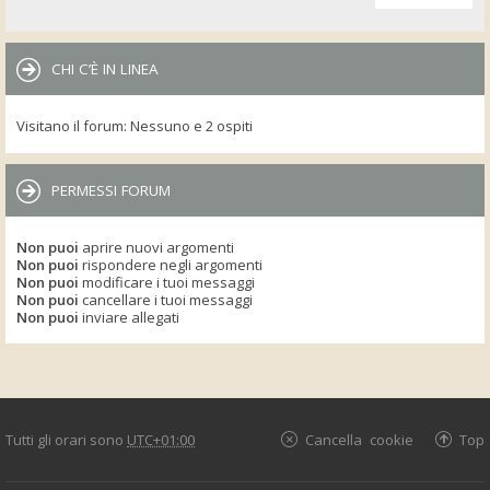
CHI C’È IN LINEA
Visitano il forum: Nessuno e 2 ospiti
PERMESSI FORUM
Non puoi
aprire nuovi argomenti
Non puoi
rispondere negli argomenti
Non puoi
modificare i tuoi messaggi
Non puoi
cancellare i tuoi messaggi
Non puoi
inviare allegati
Tutti gli orari sono
UTC+01:00
Cancella cookie
Top