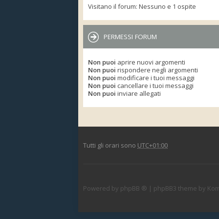
Visitano il forum: Nessuno e 1 ospite
PERMESSI FORUM
Non puoi
aprire nuovi argomenti
Non puoi
rispondere negli argomenti
Non puoi
modificare i tuoi messaggi
Non puoi
cancellare i tuoi messaggi
Non puoi
inviare allegati
Tutti gli orari sono
UTC+01:00
Powered by
phpBB ®
| phpBB3 theme by
Kom