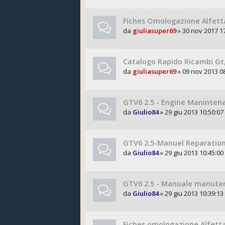
Fiches Omologazione Alfett
da
giuliasuper69
» 30 nov 2017 1
Catalogo Rapido Ricambi Gt,
da
giuliasuper69
» 09 nov 2013 0
GTV6 2.5 - Engine Manintena
da
Giulio84
» 29 giu 2013 10:50:07
GTV6 2.5-Manuel Reparation
da
Giulio84
» 29 giu 2013 10:45:00
GTV6 2.5 - Manuale manute
da
Giulio84
» 29 giu 2013 10:39:13
Fiches omologazione Alfetta