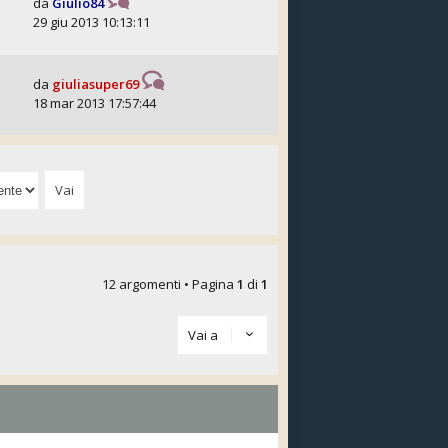
da
Giulio84
29 giu 2013 10:13:11
da
giuliasuper69
18 mar 2013 17:57:44
12 argomenti • Pagina
1
di
1
Vai a