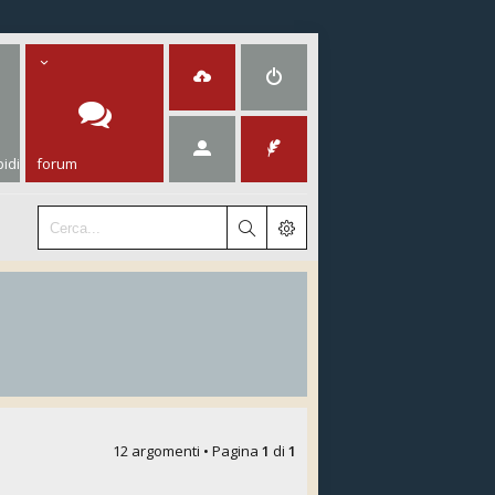
idi
forum
12 argomenti • Pagina
1
di
1