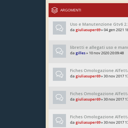
ARGOMENTI
Uso e Manutenzione Gtv6 2.5
da
giuliasuper69
» 04 gen 2021 1
libretti e allegati uso e ma
da
gilles
» 10 nov 2020 20:09:48
Fiches Omologazione Alfett
da
giuliasuper69
» 30 nov 2017 1
Fiches Omologazione Alfetta
da
giuliasuper69
» 30 nov 2017 1
Fiches Omologazione Alfetta
da
giuliasuper69
» 30 nov 2017 1