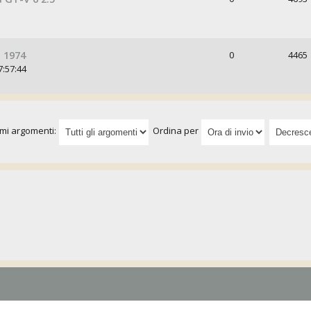
 1974
0
4465
7:57:44
imi argomenti:
Ordina per