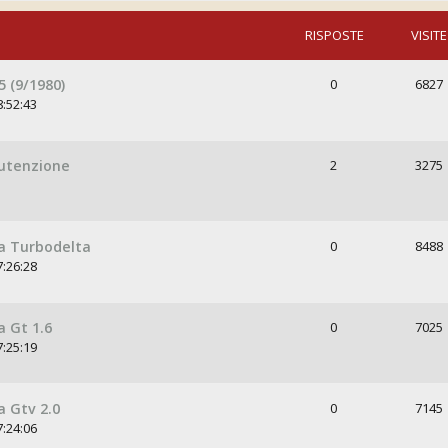
RISPOSTE
VISITE
 (9/1980)
0
6827
8:52:43
nutenzione
2
3275
a Turbodelta
0
8488
7:26:28
 Gt 1.6
0
7025
7:25:19
 Gtv 2.0
0
7145
7:24:06