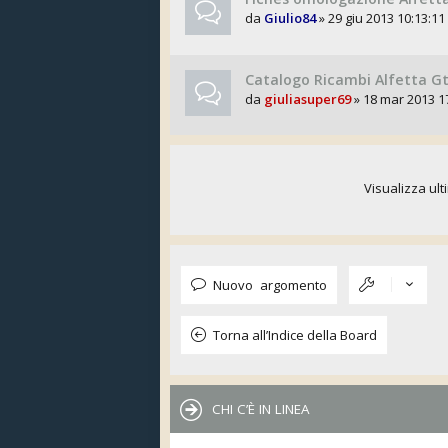
da
Giulio84
» 29 giu 2013 10:13:11
Catalogo Ricambi Alfetta Gt
da
giuliasuper69
» 18 mar 2013 1
Visualizza ult
Nuovo argomento
Torna all’Indice della Board
CHI C’È IN LINEA