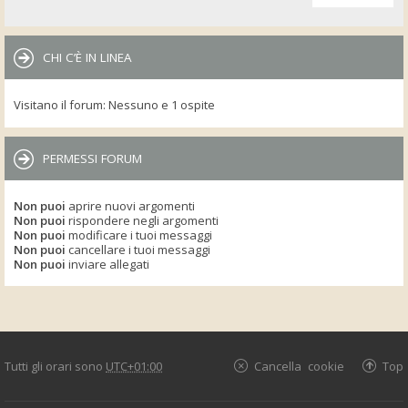
CHI C’È IN LINEA
Visitano il forum: Nessuno e 1 ospite
PERMESSI FORUM
Non puoi
aprire nuovi argomenti
Non puoi
rispondere negli argomenti
Non puoi
modificare i tuoi messaggi
Non puoi
cancellare i tuoi messaggi
Non puoi
inviare allegati
Tutti gli orari sono
UTC+01:00
Cancella cookie
Top