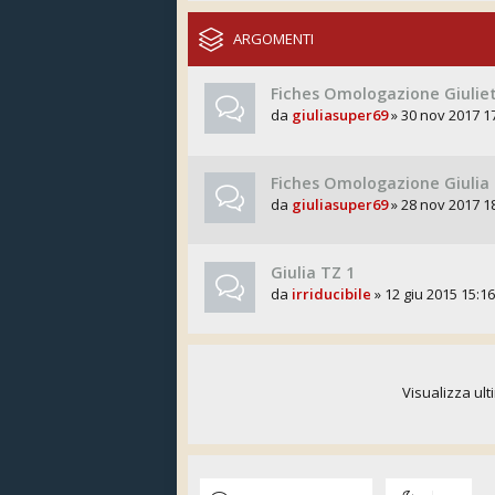
ARGOMENTI
Fiches Omologazione Giulie
da
giuliasuper69
» 30 nov 2017 1
Fiches Omologazione Giulia
da
giuliasuper69
» 28 nov 2017 1
Giulia TZ 1
da
irriducibile
» 12 giu 2015 15:16
Visualizza ult