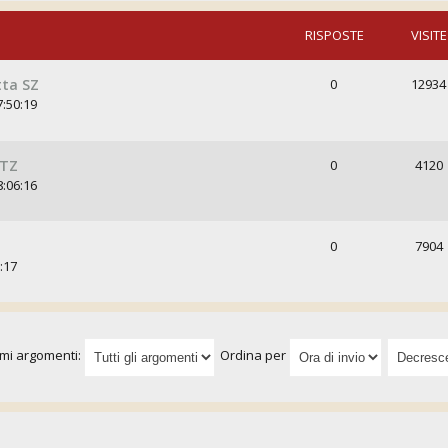
RISPOSTE
VISITE
tta SZ
0
12934
7:50:19
 TZ
0
4120
8:06:16
0
7904
:17
imi argomenti:
Ordina per