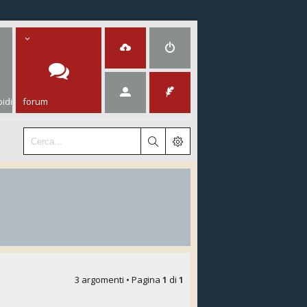
idi
forum
3 argomenti • Pagina
1
di
1