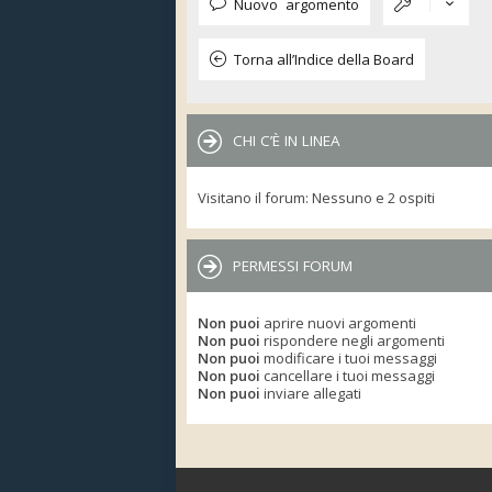
Nuovo argomento
Torna all’Indice della Board
CHI C’È IN LINEA
Visitano il forum: Nessuno e 2 ospiti
PERMESSI FORUM
Non puoi
aprire nuovi argomenti
Non puoi
rispondere negli argomenti
Non puoi
modificare i tuoi messaggi
Non puoi
cancellare i tuoi messaggi
Non puoi
inviare allegati