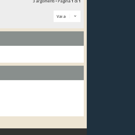
3 argomenti • Pagina
1
di
1
Vai a