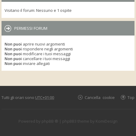
Visitano il forum: Nessuno e 1 ospite
PERMESSI FORUM
Non puoi
aprire nuovi argomenti
Non puoi
rispondere negli argomenti
Non puoi
modificare i tuoi messaggi
Non puoi
cancellare i tuoi messaggi
Non puoi
inviare allegati
Tutti gli orari sono
UTC+01:00
Cancella cookie
Top
Powered by
phpBB ®
| phpBB3 theme by
KomiDesign