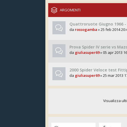
ARGOMENTI
Quattroruote Giugno 1966 - 
da
rossogamba
» 25 feb 2014 20:
Prova Spider IV serie vs Maz
da
giuliasuper69
» 05 apr 2013 16
2000 Spider Veloce test Fitti
da
giuliasuper69
» 25 mar 2013 1
Visualizza ult