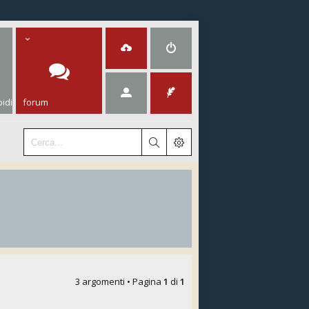
idi
forum
3 argomenti • Pagina
1
di
1