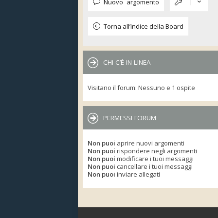
Nuovo argomento
Torna all’Indice della Board
CHI C’È IN LINEA
Visitano il forum: Nessuno e 1 ospite
PERMESSI FORUM
Non puoi
aprire nuovi argomenti
Non puoi
rispondere negli argomenti
Non puoi
modificare i tuoi messaggi
Non puoi
cancellare i tuoi messaggi
Non puoi
inviare allegati