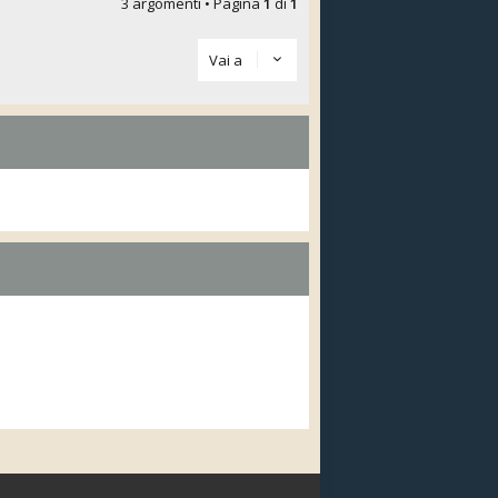
3 argomenti • Pagina
1
di
1
Vai a