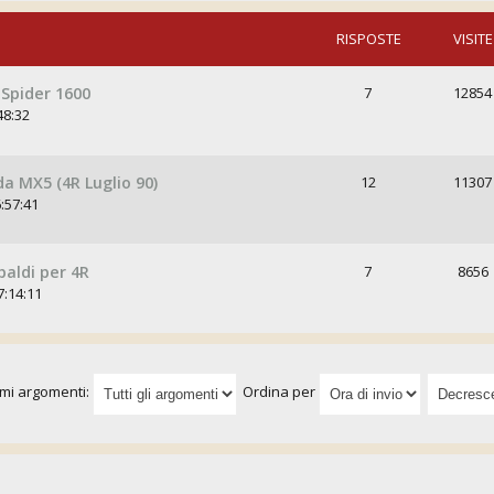
RISPOSTE
VISITE
Spider 1600
7
12854
48:32
da MX5 (4R Luglio 90)
12
11307
:57:41
paldi per 4R
7
8656
7:14:11
imi argomenti:
Ordina per