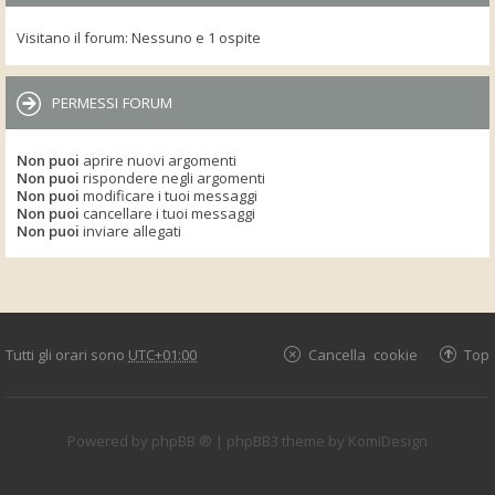
Visitano il forum: Nessuno e 1 ospite
PERMESSI FORUM
Non puoi
aprire nuovi argomenti
Non puoi
rispondere negli argomenti
Non puoi
modificare i tuoi messaggi
Non puoi
cancellare i tuoi messaggi
Non puoi
inviare allegati
Tutti gli orari sono
UTC+01:00
Cancella cookie
Top
Powered by
phpBB ®
| phpBB3 theme by
KomiDesign