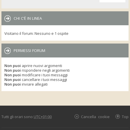
CHI C’È IN LINEA
Visitano il forum: Nessuno e 1 ospite
PERMESSI FORUM
Non puoi
aprire nuovi argomenti
Non puoi
rispondere negli argomenti
Non puoi
modificare i tuoi messaggi
Non puoi
cancellare i tuoi messaggi
Non puoi
inviare allegati
Tutti gli orari sono
UTC+01:00
Cancella cookie
Top