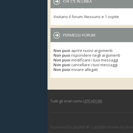
CHI C’È IN LINEA
Visitano il forum: Nessuno e 1 ospite
PERMESSI FORUM
Non puoi
aprire nuovi argomenti
Non puoi
rispondere negli argomenti
Non puoi
modificare i tuoi messaggi
Non puoi
cancellare i tuoi messaggi
Non puoi
inviare allegati
Tutti gli orari sono
UTC+01:00
Powered by
phpBB ®
| phpBB3 theme by
Kom