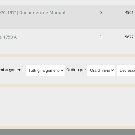
1970-1971) Docuimenti e Manuali
0
4501
e 1750 A
3
5677
imi argomenti:
Ordina per