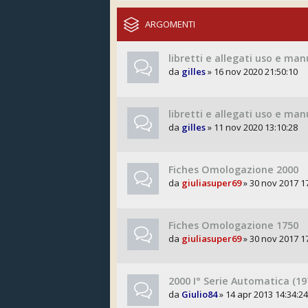
ARGOMENTI
libretti e allegati uso e m
da
gilles
» 16 nov 2020 21:50:10
libretti e allegati uso e ma
da
gilles
» 11 nov 2020 13:10:28
Fiches Omologazione 2000
da
giuliasuper69
» 30 nov 2017 1
Fiches Omologazione 1750
da
giuliasuper69
» 30 nov 2017 1
2000 I° Serie Automatica (1
da
Giulio84
» 14 apr 2013 14:34:24