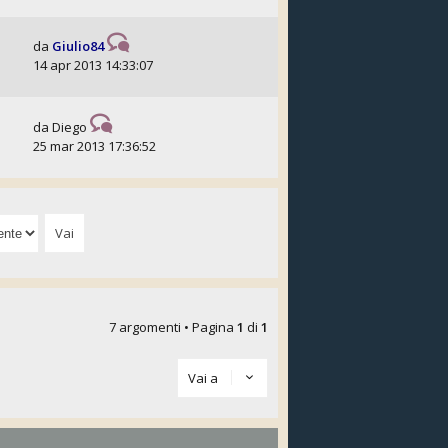
da
Giulio84
14 apr 2013 14:33:07
da
Diego
25 mar 2013 17:36:52
7 argomenti • Pagina
1
di
1
Vai a