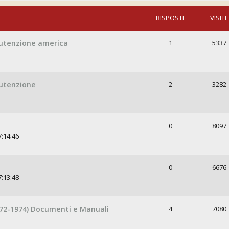
RISPOSTE
VISITE
anutenzione america
1
5337
nutenzione
2
3282
0
8097
7:14:46
0
6676
7:13:48
972-1974) Documenti e Manuali
4
7080