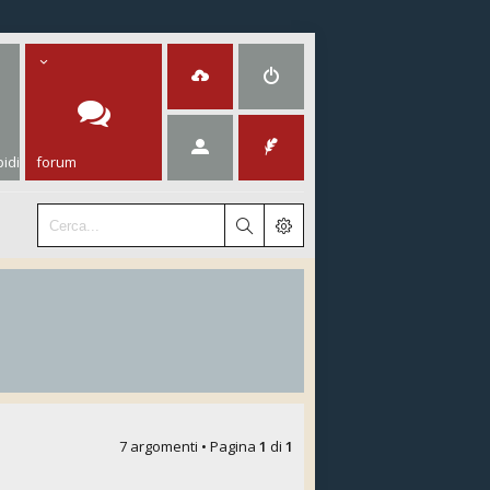
idi
forum
7 argomenti • Pagina
1
di
1