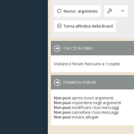
Nuovo argomento
Torna all’Indice della Board
CHI C’È IN LINEA
Visitano il forum: Nessuno e 1 ospite
PERMESSI FORUM
Non puoi
aprire nuovi argomenti
Non puoi
rispondere negli argomenti
Non puoi
modificare i tuoi messaggi
Non puoi
cancellare i tuoi messaggi
Non puoi
inviare allegati