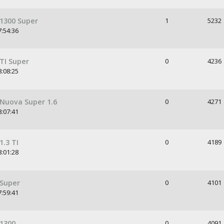
 1300 Super
1
5232
7:54:36
TI Super
0
4236
8:08:25
 Nuova Super 1.6
0
4271
8:07:41
1.3 TI
0
4189
8:01:28
 Super
0
4101
7:59:41
 1300
0
4091