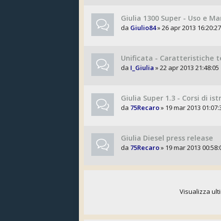
Giulia 1300 Super - Uso e M
da
Giulio84
» 26 apr 2013 16:20:27
Unificata - Caratteristiche 
da
I_Giulia
» 22 apr 2013 21:48:05
Giulia Super 1.3 - Corsi di is
da
75Recaro
» 19 mar 2013 01:07:
Giulia Diesel press release
da
75Recaro
» 19 mar 2013 00:58:
Visualizza ult