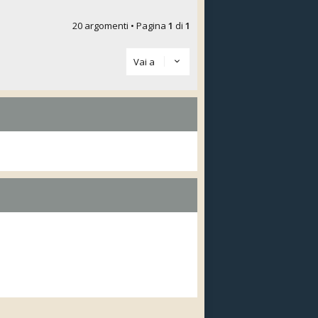
20 argomenti • Pagina
1
di
1
Vai a