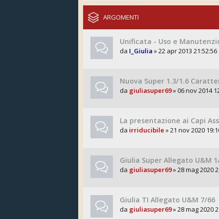
ARGOMENTI
Unificata - Uso e Manutenz
da
I_Giulia
» 22 apr 2013 21:52:56
Nuova Super 1.3/1.6 Caratter
da
giuliasuper69
» 06 nov 2014 1
La presentazione ai Capi Ass
da
irriducibile
» 21 nov 2020 19:1
Giulia Super Allegato U&M 1
da
giuliasuper69
» 28 mag 2020 2
Giulia TI Allegato U&M 7/66
da
giuliasuper69
» 28 mag 2020 2