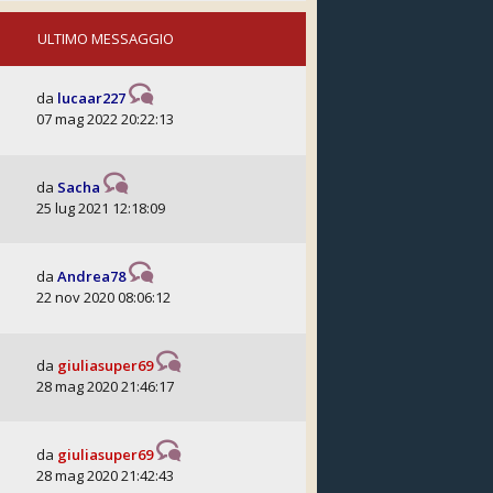
ULTIMO MESSAGGIO
da
lucaar227
07 mag 2022 20:22:13
da
Sacha
25 lug 2021 12:18:09
da
Andrea78
22 nov 2020 08:06:12
da
giuliasuper69
28 mag 2020 21:46:17
da
giuliasuper69
28 mag 2020 21:42:43