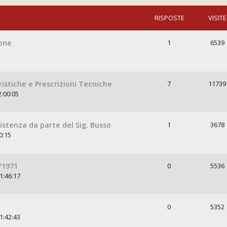
RISPOSTE
VISITE
ione
1
6539
istiche e Prescrizioni Tecniche
7
11739
2:00:05
istenza da parte del Sig. Busso
1
3678
0:15
/1971
0
5536
1:46:17
0
5352
1:42:43