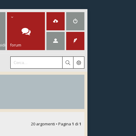
idi
forum
20 argomenti • Pagina
1
di
1