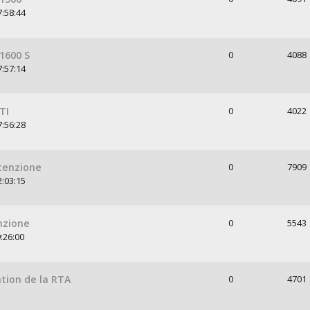
7:58:44
1600 S
0
4088
7:57:14
TI
0
4022
7:56:28
utenzione
0
7909
2:03:15
nzione
0
5543
:26:00
tion de la RTA
0
4701