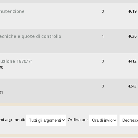
anutenzione
0
4619
tecniche e quote di controllo
1
4636
truzione 1970/71
0
4412
30
0
4243
01
imi argomenti:
Ordina per